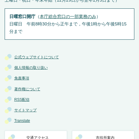
土曜日・祝日・年末年始（12月29日から翌年1月3日まで）
日曜窓口開庁
（
本庁総合窓口の一部業務のみ
）
日曜日 午前8時30分から正午まで，午後1時から午後5時15
分まで
公式ウェブサイトについて
個人情報の取り扱い
免責事項
著作権について
RSS配信
サイトマップ
Translate
交通アクセス
市役所案内