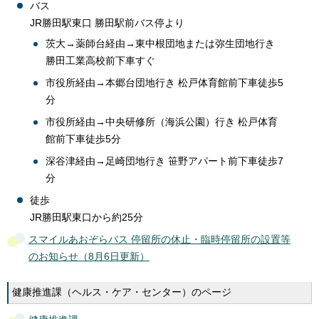
バス
JR勝田駅東口 勝田駅前バス停より
茨大→薬師台経由→東中根団地または弥生団地行き
勝田工業高校前下車すぐ
市役所経由→本郷台団地行き 松戸体育館前下車徒歩5
分
市役所経由→中央研修所（海浜公園）行き 松戸体育
館前下車徒歩5分
深谷津経由→足崎団地行き 笹野アパート前下車徒歩7
分
徒歩
JR勝田駅東口から約25分
スマイルあおぞらバス 停留所の休止・臨時停留所の設置等
のお知らせ（8月6日更新）
健康推進課（ヘルス・ケア・センター）のページ