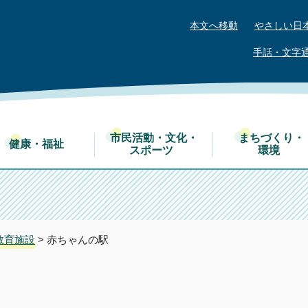
本文へ移動
やさしい日
手話・文字
市民活動・文化・
まちづくり・
健康・福祉
スポーツ
環境
教育施設
> 赤ちゃんの駅