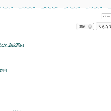
ページ
大きな
印刷
なか 施設案内
案内