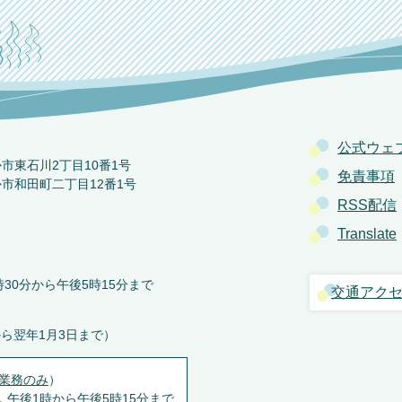
公式ウェ
か市東石川2丁目10番1号
免責事項
か市和田町二丁目12番1号
RSS配信
Translate
30分から午後5時15分まで
交通アク
から翌年1月3日まで）
業務のみ
）
，午後1時から午後5時15分まで