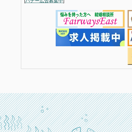
[
バナー広告募集中
]