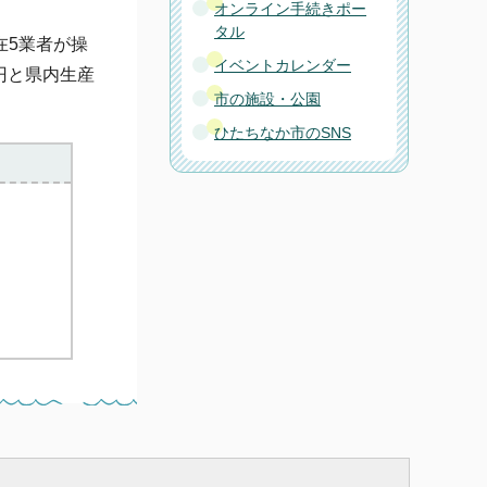
オンライン手続きポー
タル
在5業者が操
イベントカレンダー
円と県内生産
市の施設・公園
。
ひたちなか市のSNS