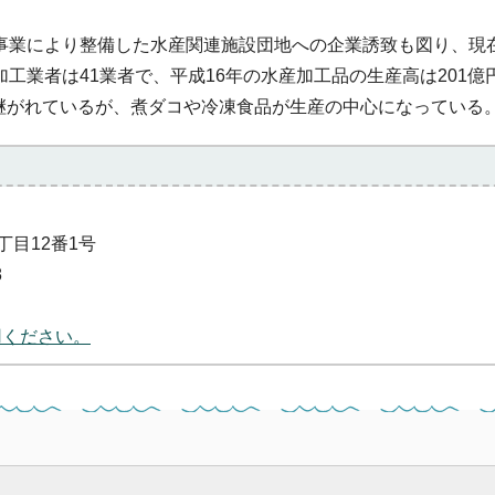
事業により整備した水産関連施設団地への企業誘致も図り、現
工業者は41業者で、平成16年の水産加工品の生産高は201億
継がれているが、煮ダコや冷凍食品が生産の中心になっている
丁目12番1号
8
用ください。