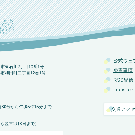
公式ウェ
か市東石川2丁目10番1号
免責事項
か市和田町二丁目12番1号
RSS配信
Translate
30分から午後5時15分まで
交通アク
から翌年1月3日まで）