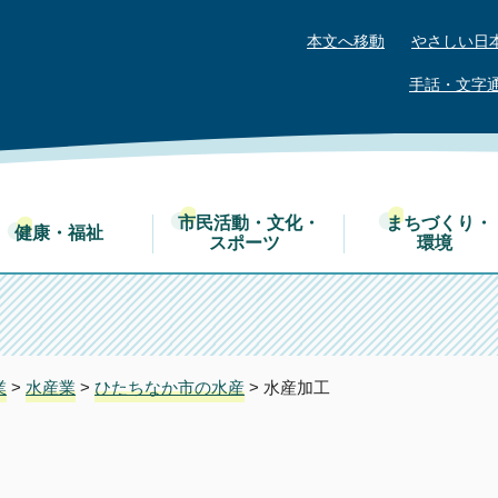
本文へ移動
やさしい日
手話・文字
市民活動・文化・
まちづくり・
健康・福祉
スポーツ
環境
業
>
水産業
>
ひたちなか市の水産
> 水産加工