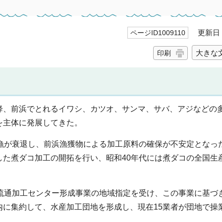
更新日 2
ページID1009110
大きな
印刷
降、前浜でとれるイワシ、カツオ、サンマ、サバ、アジなどの
を主体に発展してきた。
マ漁が衰退し、前浜漁獲物による加工原料の確保が不安定となっ
た煮ダコ加工の開拓を行い、昭和40年代には煮ダコの全国生産
流通加工センター形成事業の地域指定を受け、この事業に基づき
内に集約して、水産加工団地を形成し、現在15業者が団地で操