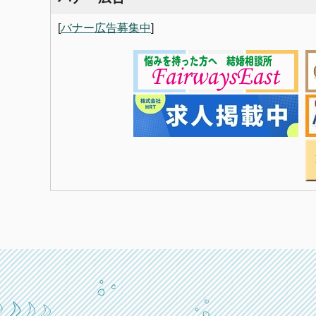
[
バナー広告募集中
]