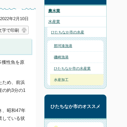
農水業
022年2月10日
水産業
文字で印刷
ひたちなか市の水産
那珂湊漁港
磯崎漁港
多獲性魚を原
ひたちなか市の水産業
水産加工
たため、前浜
の約3分の1
ひたちなか市のオススメ
、昭和47年
業している状