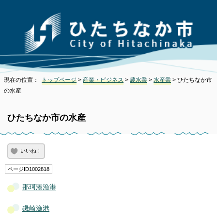
現在の位置：
トップページ
>
産業・ビジネス
>
農水業
>
水産業
> ひたちなか市
の水産
ひたちなか市の水産
いいね！
ページID1002818
那珂湊漁港
磯崎漁港