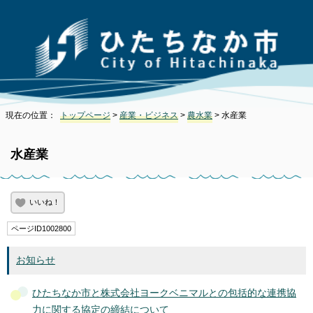
現在の位置：
トップページ
>
産業・ビジネス
>
農水業
> 水産業
水産業
いいね！
ページID1002800
お知らせ
ひたちなか市と株式会社ヨークベニマルとの包括的な連携協
力に関する協定の締結について