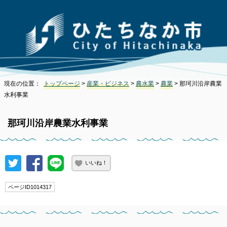
現在の位置：
トップページ
>
産業・ビジネス
>
農水業
>
農業
> 那珂川沿岸農業
水利事業
那珂川沿岸農業水利事業
いいね！
ページID1014317