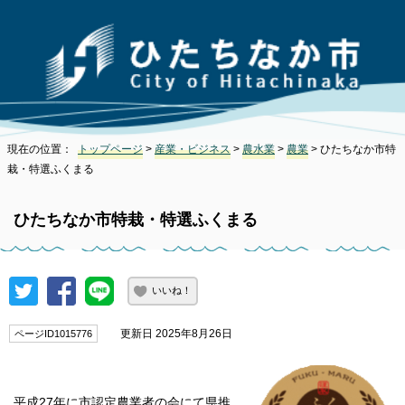
現在の位置：
トップページ
>
産業・ビジネス
>
農水業
>
農業
> ひたちなか市特
栽・特選ふくまる
ひたちなか市特栽・特選ふくまる
いいね！
更新日 2025年8月26日
ページID1015776
平成27年に市認定農業者の会にて県推