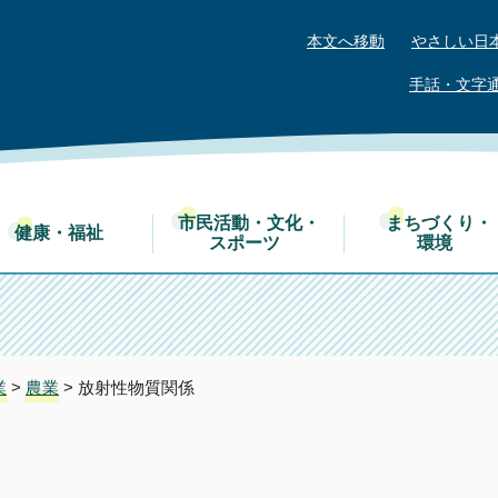
本文へ移動
やさしい日
手話・文字
市民活動・文化・
まちづくり・
健康・福祉
スポーツ
環境
業
>
農業
> 放射性物質関係