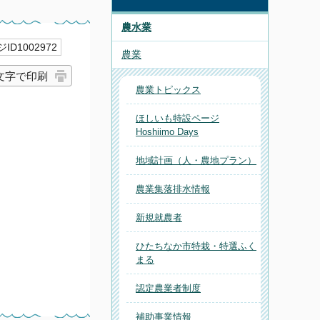
農水業
ID1002972
農業
文字で印刷
農業トピックス
ほしいも特設ページ
Hoshiimo Days
地域計画（人・農地プラン）
農業集落排水情報
新規就農者
ひたちなか市特栽・特選ふく
まる
認定農業者制度
補助事業情報