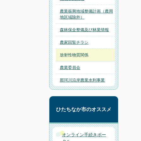
農業振興地域整備計画（農用
地区域除外）
森林保全整備及び林業情報
農家回覧チラシ
放射性物質関係
農業委員会
那珂川沿岸農業水利事業
ひたちなか市のオススメ
オンライン手続きポー