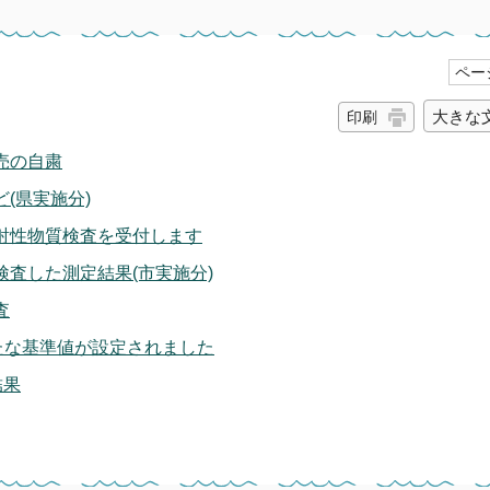
ページ
大きな
印刷
売の自粛
(県実施分)
射性物質検査を受付します
査した測定結果(市実施分)
査
たな基準値が設定されました
結果