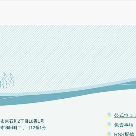
公式ウェ
か市東石川2丁目10番1号
免責事項
か市和田町二丁目12番1号
RSS配信