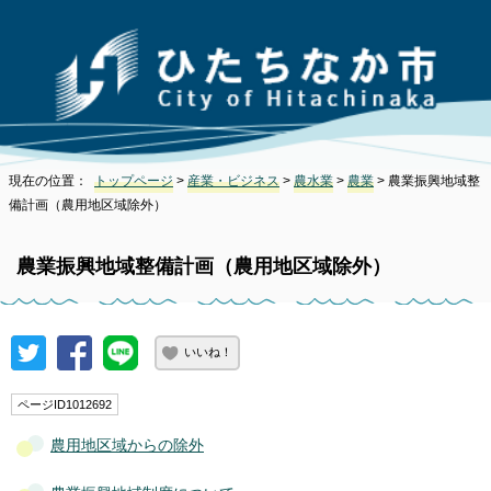
現在の位置：
トップページ
>
産業・ビジネス
>
農水業
>
農業
> 農業振興地域整
備計画（農用地区域除外）
農業振興地域整備計画（農用地区域除外）
いいね！
ページID1012692
農用地区域からの除外