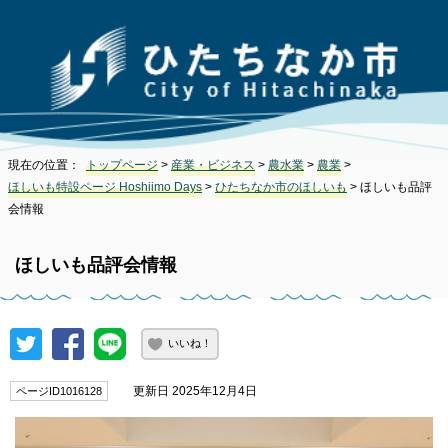
現在の位置：
トップページ
>
産業・ビジネス
>
農水業
>
農業
>
ほしいも特設ページ Hoshiimo Days
>
ひたちなか市のほしいも
> ほしいも品評
会情報
ほしいも品評会情報
いいね！
更新日 2025年12月4日
ページID1016128