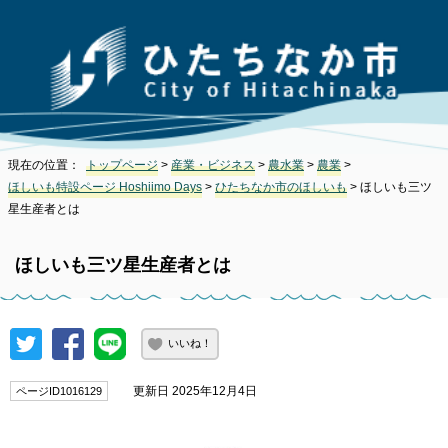
現在の位置：
トップページ
>
産業・ビジネス
>
農水業
>
農業
>
ほしいも特設ページ Hoshiimo Days
>
ひたちなか市のほしいも
> ほしいも三ツ
星生産者とは
ほしいも三ツ星生産者とは
いいね！
更新日 2025年12月4日
ページID1016129