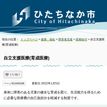
現在の位置：
トップページ
>
健康・福祉
>
障害者支援
>
医療給付
> 自立支援医
療(育成医療)
自立支援医療(育成医療)
いいね！
更新日 2022年1月5日
ページID1005296
身体に障害のある児童の健全な育成を図り、生活能力を得るため
に必要な医療費の自己負担分を軽減する制度です。