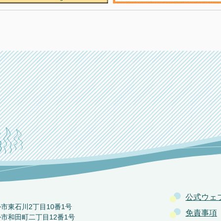
公式ウェ
か市東石川2丁目10番1号
免責事項
か市和田町二丁目12番1号