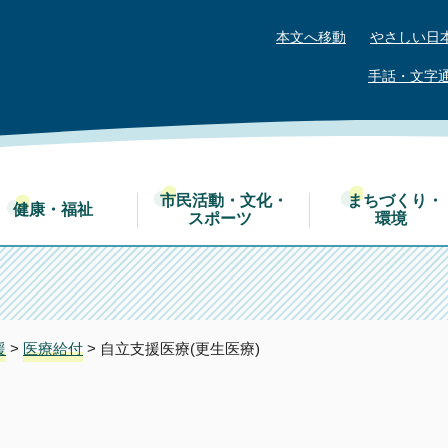
本文へ移動
やさしい日
手話・文字
市民活動・文化・
まちづくり・
健康・福祉
スポーツ
環境
援
>
医療給付
> 自立支援医療(更生医療)