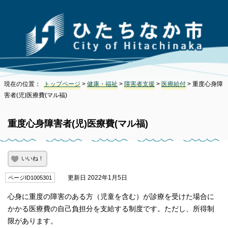
現在の位置：
トップページ
>
健康・福祉
>
障害者支援
>
医療給付
> 重度心身障
害者(児)医療費(マル福)
重度心身障害者(児)医療費(マル福)
いいね！
更新日 2022年1月5日
ページID1005301
心身に重度の障害のある方（児童を含む）が診療を受けた場合に
かかる医療費の自己負担分を支給する制度です。ただし、所得制
限があります。