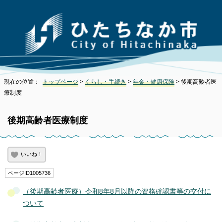
現在の位置：
トップページ
>
くらし・手続き
>
年金・健康保険
> 後期高齢者医
療制度
後期高齢者医療制度
いいね！
ページID1005736
（後期高齢者医療）令和8年8月以降の資格確認書等の交付に
ついて