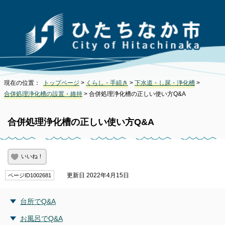
現在の位置：
トップページ
>
くらし・手続き
>
下水道・し尿・浄化槽
>
合併処理浄化槽の設置・維持
> 合併処理浄化槽の正しい使い方Q&A
合併処理浄化槽の正しい使い方Q&A
いいね！
更新日 2022年4月15日
ページID1002681
台所でQ&A
お風呂でQ&A