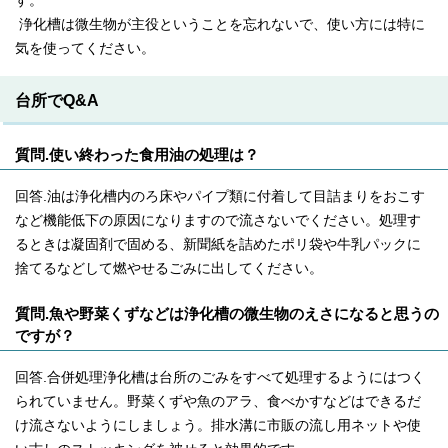
す。
浄化槽は微生物が主役ということを忘れないで、使い方には特に
気を使ってください。
台所でQ&A
質問.使い終わった食用油の処理は？
回答.油は浄化槽内のろ床やパイプ類に付着して目詰まりをおこす
など機能低下の原因になりますので流さないでください。処理す
るときは凝固剤で固める、新聞紙を詰めたポリ袋や牛乳パックに
捨てるなどして燃やせるごみに出してください。
質問.魚や野菜くずなどは浄化槽の微生物のえさになると思うの
ですが？
回答.合併処理浄化槽は台所のごみをすべて処理するようにはつく
られていません。野菜くずや魚のアラ、食べかすなどはできるだ
け流さないようにしましょう。排水溝に市販の流し用ネットや使