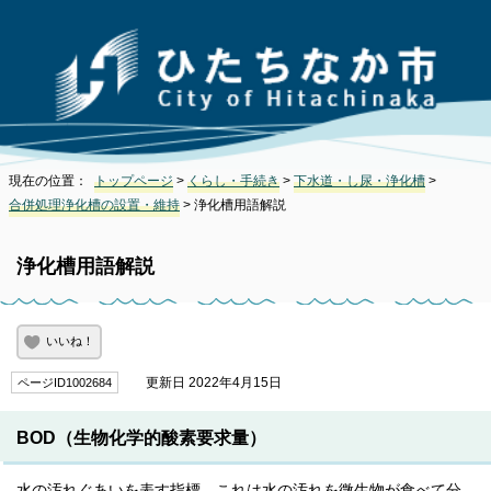
現在の位置：
トップページ
>
くらし・手続き
>
下水道・し尿・浄化槽
>
合併処理浄化槽の設置・維持
> 浄化槽用語解説
浄化槽用語解説
いいね！
更新日 2022年4月15日
ページID1002684
BOD（生物化学的酸素要求量）
水の汚れぐあいを表す指標。これは水の汚れを微生物が食べて分