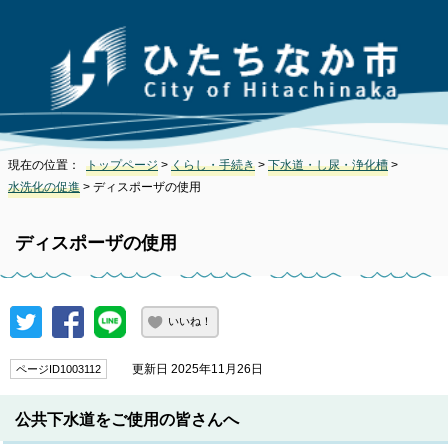
現在の位置：
トップページ
>
くらし・手続き
>
下水道・し尿・浄化槽
>
水洗化の促進
> ディスポーザの使用
ディスポーザの使用
いいね！
更新日 2025年11月26日
ページID1003112
公共下水道をご使用の皆さんへ