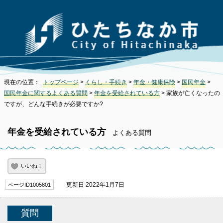
現在の位置：
トップページ
>
くらし・手続き
>
年金・健康保険
>
国民年金
>
国民年金に関するよくある質問
>
年金を受給されている方
> 家族が亡くなったの
ですが、どんな手続きが必要ですか?
年金を受給されている方
よくある質問
いいね！
更新日 2022年1月7日
ページID1005801
質問