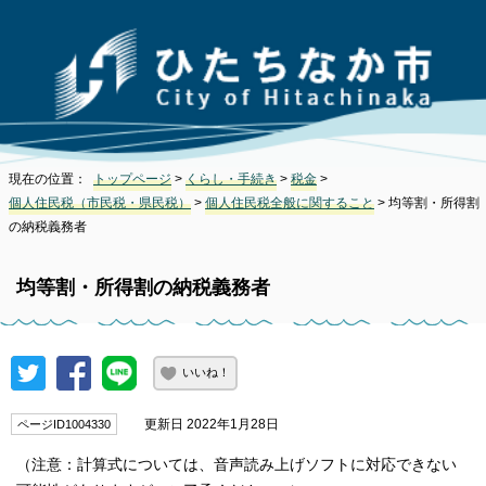
現在の位置：
トップページ
>
くらし・手続き
>
税金
>
個人住民税（市民税・県民税）
>
個人住民税全般に関すること
> 均等割・所得割
の納税義務者
均等割・所得割の納税義務者
いいね！
更新日 2022年1月28日
ページID1004330
（注意：計算式については、音声読み上げソフトに対応できない