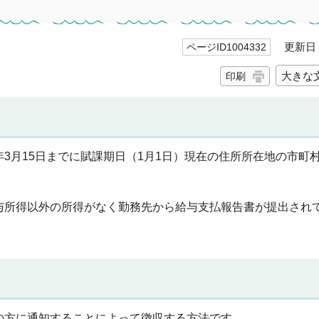
更新日 2
ページID1004332
大きな
印刷
3月15日までに賦課期日（1月1日）現在の住所所在地の市町
与所得以外の所得がなく勤務先から給与支払報告書が提出され
の方に通知することによって徴収する方法です。