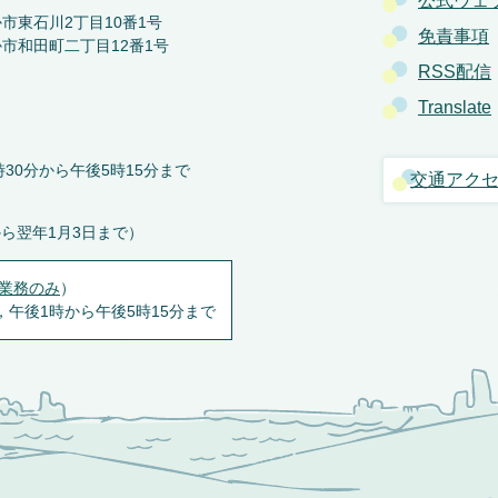
公式ウェ
か市東石川2丁目10番1号
免責事項
か市和田町二丁目12番1号
RSS配信
Translate
30分から午後5時15分まで
交通アク
から翌年1月3日まで）
業務のみ
）
，午後1時から午後5時15分まで