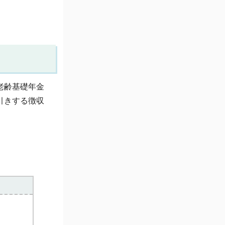
。
老齢基礎年金
引きする徴収