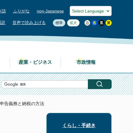
本語
ふりがな
non-Japanese
通訳
音声で読み上げる
標準
拡大
産業・ビジネス
市政情報
 申告義務と納税の方法
くらし・手続き