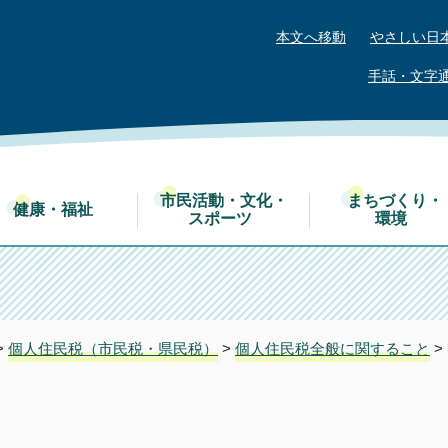
本文へ移動
やさしい日
手話・文字
市民活動・文化・
まちづくり・
健康・福祉
スポーツ
環境
>
個人住民税（市民税・県民税）
>
個人住民税全般に関すること
>