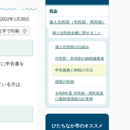
税金
022年1月28日
個人住民税（市民税・県民税）
文字で印刷
個人住民税全般に関すること
個人住民税の仕組み
均等割・所得割の納税義務者
村に申告書を
申告義務と納税の方法
課税の特例
ている方は、
令和8年度 市民税・県民税及
び森林環境税の計算例
ひたちなか市のオススメ