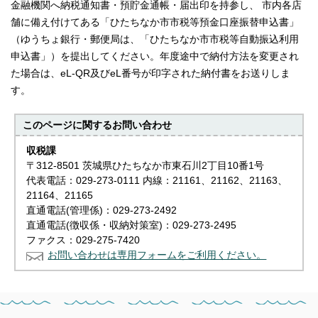
金融機関へ納税通知書・預貯金通帳・届出印を持参し、 市内各店
舗に備え付けてある「ひたちなか市市税等預金口座振替申込書」
（ゆうちょ銀行・郵便局は、「ひたちなか市市税等自動振込利用
申込書」）を提出してください。年度途中で納付方法を変更され
た場合は、eL-QR及びeL番号が印字された納付書をお送りしま
す。
このページに関する
お問い合わせ
収税課
〒312-8501 茨城県ひたちなか市東石川2丁目10番1号
代表電話：029-273-0111 内線：21161、21162、21163、
21164、21165
直通電話(管理係)：029-273-2492
直通電話(徴収係・収納対策室)：029-273-2495
ファクス：029-275-7420
お問い合わせは専用フォームをご利用ください。