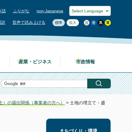
本語
ふりがな
non-Japanese
通訳
音声で読み上げる
標準
拡大
産業・ビジネス
市政情報
土）の届出関係（事業者の方へ）
> 土地の埋立て・盛
まちづくり・環境