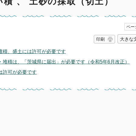
積 、 土砂の採取（切土）
ページ
大きな
印刷
堆積、盛土には許可が必要です
・堆積は、「茨城県に届出」が必要です（令和5年6月改正）
は許可が必要です