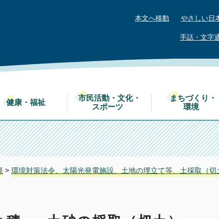
本文へ移動
やさしい日
手話・文字
市民活動・文化・
まちづくり・
健康・福祉
スポーツ
環境
境
>
環境対策法令、太陽光発電施設、土地の埋立て等、土採取（切