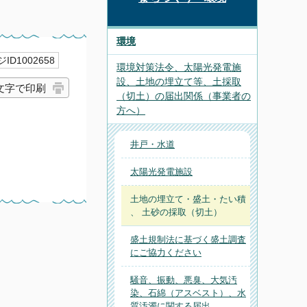
環境
ID1002658
環境対策法令、太陽光発電施
設、土地の埋立て等、土採取
文字で印刷
（切土）の届出関係（事業者の
方へ）
井戸・水道
太陽光発電施設
土地の埋立て・盛土・たい積
、 土砂の採取（切土）
盛土規制法に基づく盛土調査
にご協力ください
騒音、振動、悪臭、大気汚
染、石綿（アスベスト）、水
質汚濁に関する届出