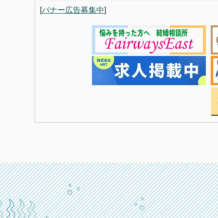
[
バナー広告募集中
]