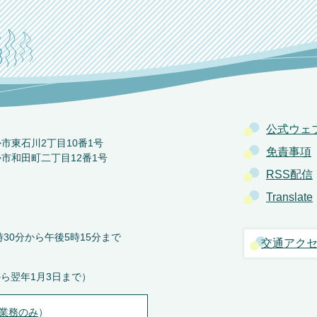
公式ウェ
か市東石川2丁目10番1号
免責事項
か市和田町二丁目12番1号
RSS配信
Translate
30分から午後5時15分まで
交通アク
から翌年1月3日まで）
業務のみ
）