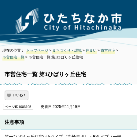
現在の位置：
トップページ
>
まちづくり・環境
>
住まい
>
市営住宅
>
市営住宅一覧
> 市営住宅一覧 第1ひばりヶ丘住宅
市営住宅一覧 第1ひばりヶ丘住宅
いいね！
更新日 2025年11月19日
ページID1003195
注意事項
第一ひばりヶ丘住宅はAタイプ（高齢者用）・Bタイプ（一般