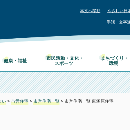
本文へ移動
やさしい日
手話・文字
市民活動・文化・
まちづくり・
健康・福祉
スポーツ
環境
まい
>
市営住宅
>
市営住宅一覧
> 市営住宅一覧 東塚原住宅