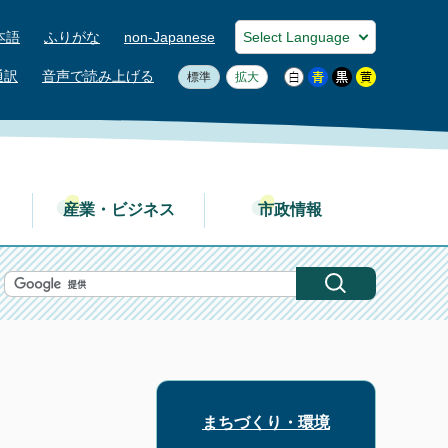
本語
ふりがな
non-Japanese
通訳
音声で読み上げる
標準
拡大
産業・ビジネス
市政情報
まちづくり・環境