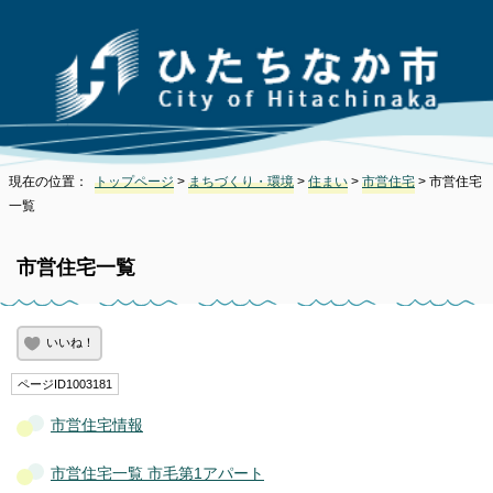
現在の位置：
トップページ
>
まちづくり・環境
>
住まい
>
市営住宅
> 市営住宅
一覧
市営住宅一覧
いいね！
ページID1003181
市営住宅情報
市営住宅一覧 市毛第1アパート