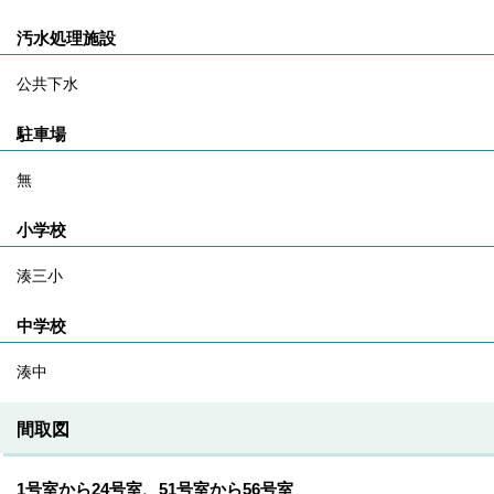
汚水処理施設
公共下水
駐車場
無
小学校
湊三小
中学校
湊中
間取図
1号室から24号室、51号室から56号室