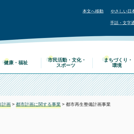
本文へ移動
やさしい日
手話・文字
市民活動・文化・
まちづくり・
健康・福祉
スポーツ
環境
市計画
>
都市計画に関する事業
> 都市再生整備計画事業