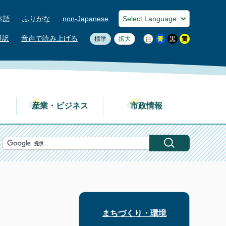
本語
ふりがな
non-Japanese
通訳
音声で読み上げる
標準
拡大
産業・ビジネス
市政情報
まちづくり・環境