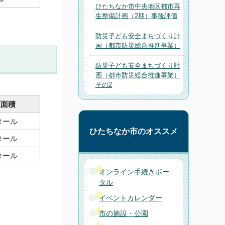
ひたちなか市中央地区都市再
生整備計画（2期）事後評価
防災子ども安全まちづくり計
画（都市防災総合推進事業）
防災子ども安全まちづくり計
画（都市防災総合推進事業）
その2
区面積
タール
ひたちなか市のオススメ
タール
タール
オンライン手続きポー
タル
イベントカレンダー
市の施設・公園