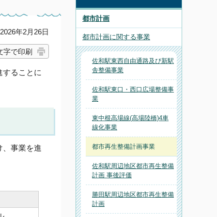
都市計画
026年2月26日
都市計画に関する事業
文字で印刷
佐和駅東西自由通路及び新駅
舎整備事業
進することに
佐和駅東口・西口広場整備事
業
東中根高場線(高場陸橋)4車
線化事業
都市再生整備計画事業
け、事業を進
佐和駅周辺地区都市再生整備
計画 事後評価
勝田駅周辺地区都市再生整備
計画
ル