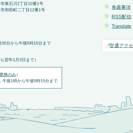
か市東石川2丁目10番1号
免責事項
か市和田町二丁目12番1号
RSS配信
Translate
30分から午後5時15分まで
交通アク
から翌年1月3日まで）
業務のみ
）
，午後1時から午後5時15分まで