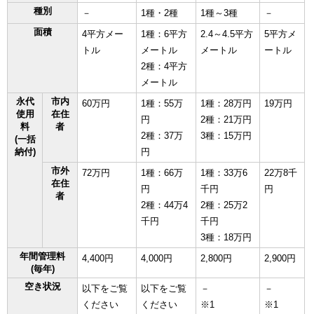
種別
－
1種・2種
1種～3種
－
面積
4平方メー
1種：6平方
2.4～4.5平方
5平方メ
トル
メートル
メートル
ートル
2種：4平方
メートル
永代
市内
60万円
1種：55万
1種：28万円
19万円
使用
在住
円
2種：21万円
料
者
2種：37万
3種：15万円
(一括
納付)
円
市外
72万円
1種：66万
1種：33万6
22万8千
在住
円
千円
円
者
2種：44万4
2種：25万2
千円
千円
3種：18万円
年間管理料
4,400円
4,000円
2,800円
2,900円
(毎年)
空き状況
以下をご覧
以下をご覧
－
－
ください
ください
※1
※1