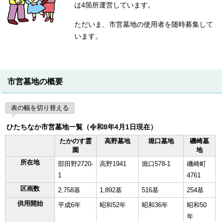
は4箇所運営しています。
ただいま、市営墓地の使用者を随時募集して
います。
市営墓地の概要
表の幅を切り替える
ひたちなか市営墓地一覧（令和8年4月1日現在）
たかのす霊
高野墓地
堀口墓地
磯崎墓
園
地
所在地
部田野2720-
高野1941
堀口578-1
磯崎町
1
4761
区画数
2,758基
1,892基
516基
254基
供用開始
平成6年
昭和52年
昭和36年
昭和50
年