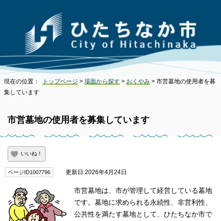
現在の位置：
トップページ
>
場面から探す
>
おくやみ
> 市営墓地の使用者を募
集しています
市営墓地の使用者を募集しています
いいね！
更新日 2026年4月24日
ページID1007796
市営墓地は、市が管理して経営している墓地
です。墓地に求められる永続性、非営利性、
公共性を満たす墓地として、ひたちなか市で