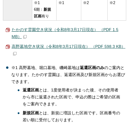
※1
※1
※2
※2
6期：
新規
区画
有り
たかのす霊園空き状況（令和8年3月17日現在） （PDF 1.5
MB）
高野墓地空き状況（令和8年3月17日現在） （PDF 598.3 KB）
※1 高野墓地、堀口墓地、磯崎墓地は
返還区画のみ
のご案内と
なります。たかのす霊園は、返還区画及び新規区画からお選び
できます。
返還区画
とは、1度使用者が決まった後、その使用者
から市に返還された区画で、申込の際はご希望の区画
をご案内できます。
新規区画
とは、新規に増設した区画です。区画番号の
若い順に受付しております。