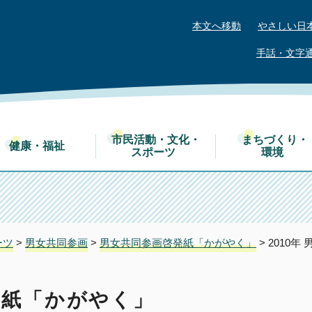
本文へ移動
やさしい日
手話・文字
市民活動・文化・
まちづくり・
健康・福祉
スポーツ
環境
ーツ
>
男女共同参画
>
男女共同参画啓発紙「かがやく」
> 2010
発紙「かがやく」