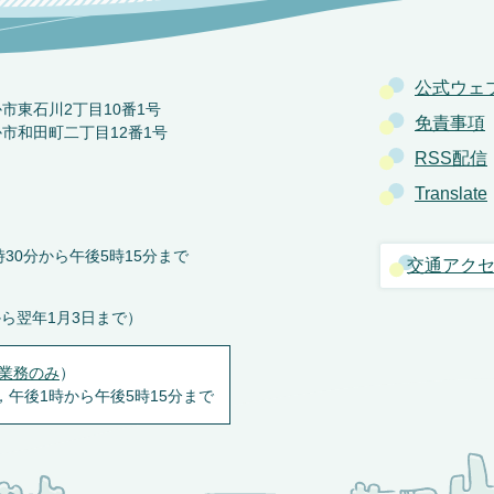
公式ウェ
か市東石川2丁目10番1号
免責事項
か市和田町二丁目12番1号
RSS配信
Translate
30分から午後5時15分まで
交通アク
から翌年1月3日まで）
業務のみ
）
，午後1時から午後5時15分まで