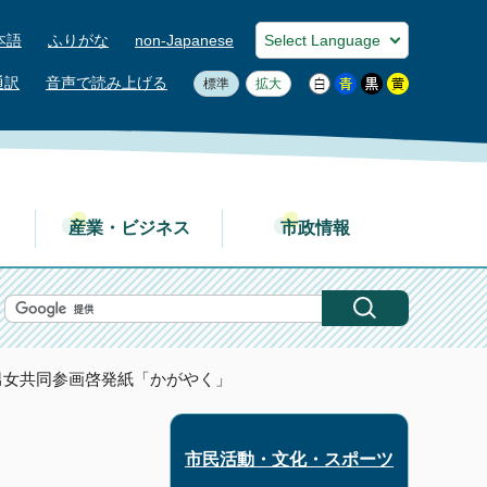
本語
ふりがな
non-Japanese
通訳
音声で読み上げる
標準
拡大
産業・ビジネス
市政情報
年 男女共同参画啓発紙「かがやく」
市民活動・文化・スポーツ