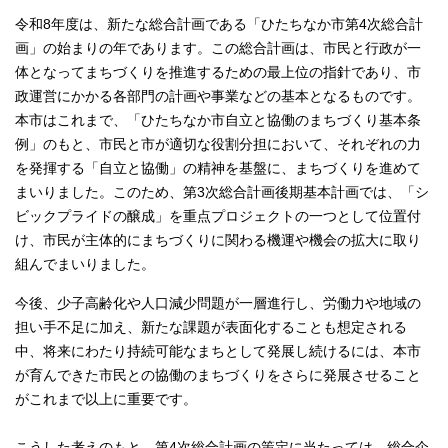
令和8年度は、新たな総合計画である「ひたちなか市第4次総合計
画」の始まりの年であります。この総合計画は、市民と行政が一
体となってまちづくりを推進するための最上位の指針であり、市
政運営にかかる各部門の計画や事業などの基本となるものです。
本市はこれまで、「ひたちなか市自立と協働のまちづくり基本条
例」のもと、市民と市が適切な役割分担において、それぞれの力
を発揮する「自立と協働」の精神を基盤に、まちづくりを進めて
まいりました。このため、第3次総合計画後期基本計画では、「シ
ビックプライドの醸成」を重点プロジェクトの一つとして位置付
け、市民が主体的にまちづくりに関わる機運や機会の拡大に取り
組んでまいりました。
今後、少子高齢化や人口減少問題が一層進行し、労働力や地域の
担い手不足に加え、新たな課題が表面化することも想定される
中、将来にわたり持続可能なまちとして発展し続けるには、本市
が育んできた市民との協働のまちづくりをさらに発展させること
がこれまで以上に重要です。
こうした考えのもと、第4次総合計画の策定に当たっては、総合企