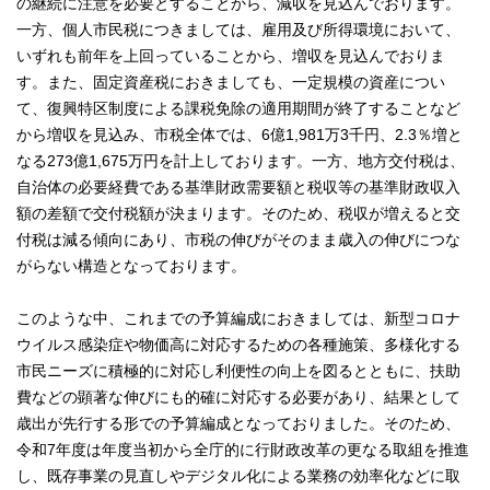
の継続に注意を必要とすることから、減収を見込んでおります。
一方、個人市民税につきましては、雇用及び所得環境において、
いずれも前年を上回っていることから、増収を見込んでおりま
す。また、固定資産税におきましても、一定規模の資産につい
て、復興特区制度による課税免除の適用期間が終了することなど
から増収を見込み、市税全体では、6億1,981万3千円、2.3％増と
なる273億1,675万円を計上しております。一方、地方交付税は、
自治体の必要経費である基準財政需要額と税収等の基準財政収入
額の差額で交付税額が決まります。そのため、税収が増えると交
付税は減る傾向にあり、市税の伸びがそのまま歳入の伸びにつな
がらない構造となっております。
このような中、これまでの予算編成におきましては、新型コロナ
ウイルス感染症や物価高に対応するための各種施策、多様化する
市民ニーズに積極的に対応し利便性の向上を図るとともに、扶助
費などの顕著な伸びにも的確に対応する必要があり、結果として
歳出が先行する形での予算編成となっておりました。そのため、
令和7年度は年度当初から全庁的に行財政改革の更なる取組を推進
し、既存事業の見直しやデジタル化による業務の効率化などに取