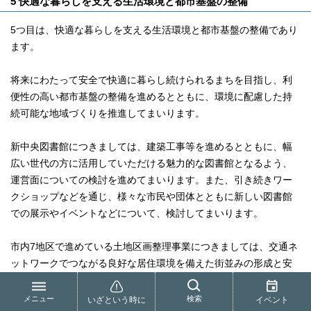
5 快適な暮らしを支える生活環境と都市基盤の整備
5つ目は、快適な暮らしを支える生活環境と都市基盤の整備であり
ます。
将来にわたって安全で快適に暮らし続けられるまちを目指し、利
便性の高い都市基盤の整備を進めるとともに、環境に配慮した持
続可能な地域づくりを推進してまいります。
新中央図書館につきましては、建築工事等を進めるとともに、幅
広い世代の方に活用していただける魅力的な図書館となるよう、
運営面についての検討を進めてまいります。また、引き続きワー
クショップなどを通じ、様々な市民や団体とともに新しい図書館
での展示やイベントなどについて、検討してまいります。
市内7地区で進めている土地区画整理事業につきましては、交通ネ
ットワークでつながる良好な居住環境を備えた街並みの形成と安
全安心で快適に暮らせるまちづくりのため、都市計画道路や雨水
排水の整備等を優先的に進めていくことを基本に、各地区の状況
メニュー
検索
いざという時に
イベント