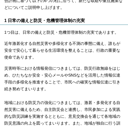
合計画に基づく以下の6つの柱に沿って、新たな取組や重点施策な
どについてご説明申し上げます。
1 日常の備えと防災・危機管理体制の充実
1つ目は、日常の備えと防災・危機管理体制の充実であります。
近年激甚化する自然災害や多様化する不測の事態に備え、誰もが
安全で安心して暮らせる生活環境を整えることは、行政の重要な
使命であります。
災害時等における情報発信につきましては、防災行政無線をはじ
め、ひたちなか安全・安心メールやSNSなどを活用した情報伝達
手段の多様化を推進することで、市民への確実な情報伝達に引き
続き努めてまいります。
地域における防災力の強化につきましては、激甚・多発化する自
然災害に備えるため、自主防災会と連携し、市民参加による実践
的な防災訓練を実施するとともに、意見交換会を通じて各地域の
防災意識の向上を図ってまいります。また、地域が独自に行う訓