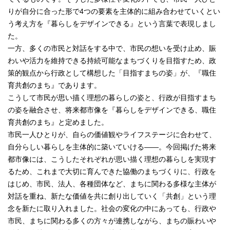
りが自分に合った形で4つの要素を主体的に組み合わせていくとい
う考え方を『暮らしをデザインできる』という言葉で表現しまし
た。
一方、多くの市民と対話をする中で、市民の想いを受け止め、賑
わいや活力を維持できる持続可能なまちづくりを目指すため、政
策的観点から行政として構想した「目指すまちの姿」が、『職住
育共創のまち』であります。
こうして市民が思い描く理想の暮らしの姿と、行政が目指すまち
の姿を融合させ、将来都市像を『暮らしをデザインできる、職住
育共創のまち』と定めました。
市民一人ひとりが、自らの価値観やライフステージに合わせて、
自分らしい暮らしを主体的に築いていける――。今回掲げた将来
都市像には、こうしたそれぞれが思い描く理想の暮らしを実現す
るため、これまで大切に育んできた協働のまちづくりに、行政を
はじめ、市民、法人、各種団体など、まちに関わる多様な主体が
対話を重ね、新たな価値を共に創り出していく「共創」という理
念を新たに取り入れました。社会の変化の中にあっても、行政や
市民、まちに関わる多くの方々が連携しながら、まちの賑わいや