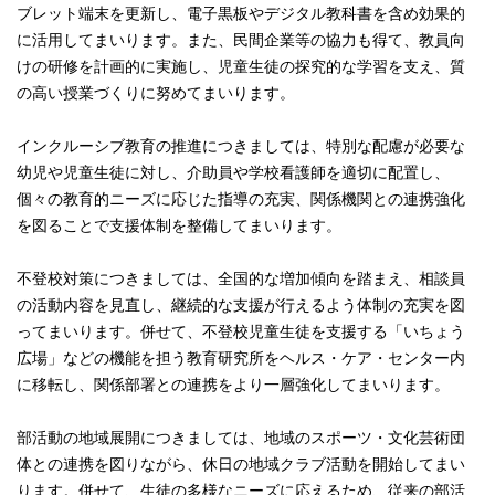
ブレット端末を更新し、電子黒板やデジタル教科書を含め効果的
に活用してまいります。また、民間企業等の協力も得て、教員向
けの研修を計画的に実施し、児童生徒の探究的な学習を支え、質
の高い授業づくりに努めてまいります。
インクルーシブ教育の推進につきましては、特別な配慮が必要な
幼児や児童生徒に対し、介助員や学校看護師を適切に配置し、
個々の教育的ニーズに応じた指導の充実、関係機関との連携強化
を図ることで支援体制を整備してまいります。
不登校対策につきましては、全国的な増加傾向を踏まえ、相談員
の活動内容を見直し、継続的な支援が行えるよう体制の充実を図
ってまいります。併せて、不登校児童生徒を支援する「いちょう
広場」などの機能を担う教育研究所をヘルス・ケア・センター内
に移転し、関係部署との連携をより一層強化してまいります。
部活動の地域展開につきましては、地域のスポーツ・文化芸術団
体との連携を図りながら、休日の地域クラブ活動を開始してまい
ります。併せて、生徒の多様なニーズに応えるため、従来の部活