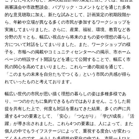
画審議会や市政懇談会、パブリック・コメントなどを通じた多角
的な意見聴取に加え、新たな試みとして、計画策定の初期段階か
ら、年齢や立場が異なる多くの市民が参加するワークショップを
実施してまいりました。さらに、産業、福祉、環境、教育など各
分野の方々とも、幅広い視点から将来のまちの姿や理想の暮らし
方について対話をしてまいりました。また、ワークショップの様
子を、市報への掲載やコミュニティセンターへの掲示、市ホーム
ページの特設サイト開設などを通じて公開することで、幅広く市
民の関心を高めてまいりました。これら一連の取組を通じて、
「このまちの未来を自分たちでつくる」という市民の共感が得ら
れていったものと考えております。
幅広い世代の市民が思い描く理想の暮らしの姿は多種多様であ
り、一つのかたちに集約できるものではありません。こうした前
提を共有した上で、何度も対話を重ねてきた結果、多くの声に共
通する4つの要素として、「安心」「つながり」「学び/成長」「活
躍」が導き出されました。これら4つの要素は、人によって、また
個人の中でもライフステージによって、重視する度合いが変わっ
てくるものです。そうした多様性や変化の中でも、市民一人ひと