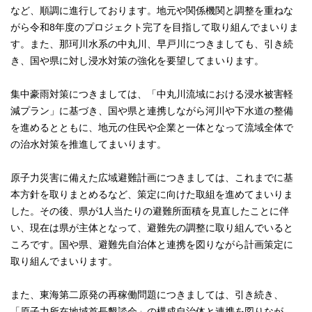
など、順調に進行しております。地元や関係機関と調整を重ねな
がら令和8年度のプロジェクト完了を目指して取り組んでまいりま
す。また、那珂川水系の中丸川、早戸川につきましても、引き続
き、国や県に対し浸水対策の強化を要望してまいります。
集中豪雨対策につきましては、「中丸川流域における浸水被害軽
減プラン」に基づき、国や県と連携しながら河川や下水道の整備
を進めるとともに、地元の住民や企業と一体となって流域全体で
の治水対策を推進してまいります。
原子力災害に備えた広域避難計画につきましては、これまでに基
本方針を取りまとめるなど、策定に向けた取組を進めてまいりま
した。その後、県が1人当たりの避難所面積を見直したことに伴
い、現在は県が主体となって、避難先の調整に取り組んでいると
ころです。国や県、避難先自治体と連携を図りながら計画策定に
取り組んでまいります。
また、東海第二原発の再稼働問題につきましては、引き続き、
「原子力所在地域首長懇談会」の構成自治体と連携を図りなが