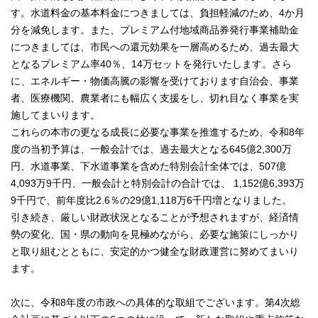
す。水道料金の基本料金につきましては、負担軽減のため、4か月
分を減免します。また、プレミアム付地域商品券発行事業補助金
につきましては、市民への還元効果を一層高めるため、過去最大
となるプレミアム率40％、14万セットを発行いたします。さら
に、エネルギー・物価高騰の影響を受けております自治会、事業
者、医療機関、農業者にも幅広く支援をし、切れ目なく事業を実
施してまいります。
これらの本市の更なる成長に必要な事業を推進するため、令和8年
度の当初予算は、一般会計では、過去最大となる645億2,300万
円、水道事業、下水道事業を含めた特別会計全体では、507億
4,093万9千円、一般会計と特別会計の合計では、 1,152億6,393万
9千円で、前年度比2.6％の29億1,118万6千円増となりました。
引き続き、厳しい財政状況となることが予想されますが、経済情
勢の変化、国・県の動向を見極めながら、必要な施策にしっかり
と取り組むとともに、安定的かつ健全な財政運営に努めてまいり
ます。
次に、令和8年度の市政への具体的な取組でございます。第4次総