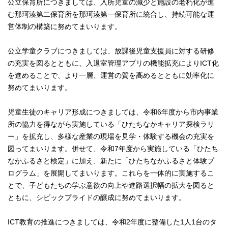
公立保育所につきましては、入所児童の減少と施設の老朽化が進
む那珂湊第二保育所を那珂湊第一保育所に統合し、持続可能な運
営体制の構築に努めてまいります。
公立学童クラブにつきましては、放課後児童支援員に対する研修
の充実を図るとともに、入退室管理アプリの機能拡充によりICT化
を進めることで、より一層、運営の質を高めるとともに効率化に
努めてまいります。
児童生徒のキャリア形成につきましては、令和6年度から市内事業
所の協力を得ながら実施している「ひたちなかキャリア探検ラリ
ー」を拡充し、多様な産業の現場を見学・体験する機会の充実を
図ってまいります。併せて、令和7年度から実施している「ひたち
なかふるさと検定」に加え、新たに「ひたちなかふるさと体験プ
ログラム」を展開してまいります。これらを一体的に実施するこ
とで、子どもたちの学ぶ意欲の向上や進路選択幅の拡大を図ると
ともに、シビックプライドの醸成に努めてまいります。
ICT教育の推進につきましては、令和2年度に整備した1人1台のタ