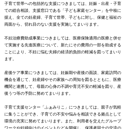
子育て世帯への包括的な支援につきましては、妊娠・出産・子育
ての総合相談、支援窓口である「子ども家庭センター」を中核に
据え、全ての妊産婦、子育て世帯、子どもに対し、保健と福祉の
両面から、切れ目のない支援を実施してまいります。
不妊治療費助成事業につきましては、医療保険適用の医療と併せ
て実施する先進医療について、新たにその費用の一部を助成する
ことにより、不妊に悩む夫婦の経済的負担の軽減を図ってまいり
ます。
産後ケア事業につきましては、妊娠期や産後の面談、家庭訪問の
機会を通じて、妊産婦やその家族への周知を図るとともに、医療
機関と連携して、母親の心身の不調や育児不安の軽減を図り、産
後うつ等の予防に努めてまいります。
子育て支援センター「ふぁみりこ」につきましては、親子が気軽
に集うことができ、子育ての不安や悩みを相談できる拠点として
環境の充実に努めてまいります。また、利用者を交えたグループ
ワークや妊婦向けのイベントなどを開催し、保護者同士の交流の