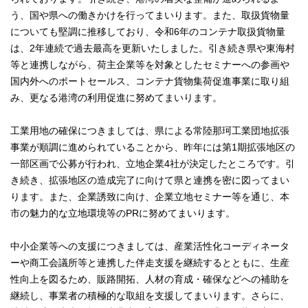
う、国や県への働きかけを行ってまいります。また、取扱貨物量
についても堅調に推移しており、令和6年のコンテナ取扱貨物量
は、2年連続で過去最高を更新いたしました。引き続き県や東海村
等と連携しながら、荷主企業等を対象としたセミナーへの参画や
国内外へのポートセールス、コンテナ貨物集荷促進事業に取り組
み、更なる港湾の利用促進に努めてまいります。
工業用地の確保につきましては、県による常陸那珂工業団地拡張
事業が順調に進められていることから、昨年には第1期拡張地区の
一部区画で公募が行われ、立地企業4社が決定したところです。引
き続き、拡張地区の造成完了に向けて県と連携を密に図ってまい
ります。また、企業誘致に向け、企業立地セミナー等を通じ、本
市の魅力的な立地環境等のPRに努めてまいります。
中小企業等への支援につきましては、産業活性化コーディネータ
ーや商工会議所等と連携した伴走支援を継続するとともに、生産
性向上を図るため、販路開拓、人材の育成・確保などへの補助を
継続し、事業者の積極的な取組を支援してまいります。さらに、