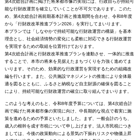
第4次総合計画に掲げた将来都市像の実現には、行政自らが持続可
能な行財政運営を確立していくことが不可欠であります。このた
め、第4次総合計画前期基本計画と推進期間を合わせ、令和8年度
から「行財政改革推進プラン2026」を実行してまいります。
本プランでは「しなやかで持続可能な行財政運営の構築」を基本
理念とし、社会経済情勢の変化にも柔軟に対応できる行財政運営
を実現するための取組を位置付けております。
第4次総合計画と行財政改革推進プランを連動させ、一体的に推進
することで、本市の将来を見据えたまちづくりを力強く進めてま
いります。そのため、効果的な行政運営を実現するための組織改
編を行います。また、公共施設マネジメントの推進により全体最
適を図るとともに、ふるさと納税など自主財源の確保を図ること
により、持続可能な行財政運営の確立に取り組んでまいります。
このような考えのもと、令和8年度予算については、第4次総合計
画で掲げた将来都市像の実現に向け、中長期的な視点で着実に施
策を進めるための予算といたしました。まず、一般会計のうち、
歳入の根幹を成す市税について申し上げます。法人市民税につき
ましては、今後の政策動向による景気の下振れリスクや物価上昇