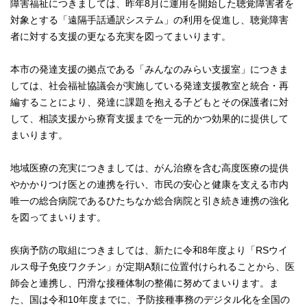
障害福祉につきましては、昨年8月に運用を開始した聴覚障害者を
対象とする「遠隔手話通訳システム」の利用を促進し、聴覚障害
者に対する支援の更なる充実を図ってまいります。
本市の発達支援の拠点である「みんなのみらい支援室」につきま
しては、社会福祉協議会が実施している発達支援教室と統合・再
編することにより、発達に課題を抱える子どもとその保護者に対
して、相談支援から療育支援までを一元的かつ効果的に提供して
まいります。
地域医療の充実につきましては、がん治療を含む高度医療の提供
やかかりつけ医との連携を行い、市民の安心と健康を支える市内
唯一の総合病院であるひたちなか総合病院と引き続き連携の強化
を図ってまいります。
疾病予防の取組につきましては、新たに令和8年度より「RSウイ
ルス母子免疫ワクチン」が定期A類に位置付けられることから、医
師会と連携し、円滑な接種体制の整備に努めてまいります。ま
た、国は令和10年度までに、予防接種事務のデジタル化を全国の