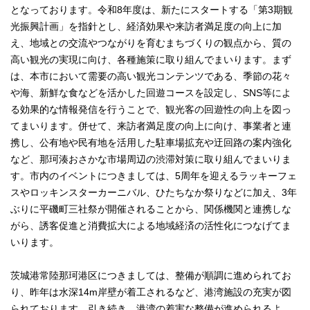
となっております。令和8年度は、新たにスタートする「第3期観
光振興計画」を指針とし、経済効果や来訪者満足度の向上に加
え、地域との交流やつながりを育むまちづくりの観点から、質の
高い観光の実現に向け、各種施策に取り組んでまいります。まず
は、本市において需要の高い観光コンテンツである、季節の花々
や海、新鮮な食などを活かした回遊コースを設定し、SNS等によ
る効果的な情報発信を行うことで、観光客の回遊性の向上を図っ
てまいります。併せて、来訪者満足度の向上に向け、事業者と連
携し、公有地や民有地を活用した駐車場拡充や迂回路の案内強化
など、那珂湊おさかな市場周辺の渋滞対策に取り組んでまいりま
す。市内のイベントにつきましては、5周年を迎えるラッキーフェ
スやロッキンスターカーニバル、ひたちなか祭りなどに加え、3年
ぶりに平磯町三社祭が開催されることから、関係機関と連携しな
がら、誘客促進と消費拡大による地域経済の活性化につなげてま
いります。
茨城港常陸那珂港区につきましては、整備が順調に進められてお
り、昨年は水深14m岸壁が着工されるなど、港湾施設の充実が図
られております。引き続き、港湾の着実な整備が進められるよ