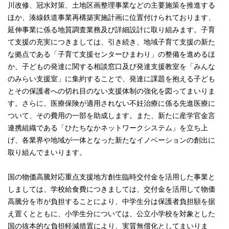
川改修、冠水対策、土地区画整理事業などの主要施策を推進する
ほか、湊線鉄道事業再構築実施計画に位置付けられております、
延伸事業に係る地質調査業務及び詳細設計に取り組みます。子育
て支援の充実につきましては、引き続き、地域子育て支援の新た
な拠点である「子育て支援センターひまわり」の整備を進めるほ
か、子どもの発達に関する相談窓口及び発達支援教室を「みんな
のみらい支援室」に集約することで、発達に課題を抱える子ども
とその保護者への切れ目のない支援体制の強化を図ってまいりま
す。さらに、医療保険が適用されない不妊治療に係る先進医療に
ついて、その費用の一部を助成します。また、新たに産学官金言
連携組織である「ひたちなかネットワークシステム」を立ち上
げ、各業界や地域が一体となった新たなイノベーションの創出に
取り組んでまいります。
国の物価高騰対応重点支援地方創生臨時交付金を活用した事業と
しましては、学校給食費につきましては、交付金を活用して物価
高騰分を市が負担することにより、中学生分は保護者負担額を据
え置くとともに、小学生分については、公立小学校を対象とした
国の抜本的な負担軽減措置により、実質無償化としてまいりま