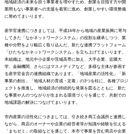
地域経済の未来を担う事業者を増やすため、創業を目指す方や開
業間もない事業者への支援を着実に進め、創業しやすい環境整備
に努めてまいります。
産学官連携につきましては、平成16年から地域の産業振興に寄与
してきた「なかネットワークシステム」の役割を継承しつつ、業
種や分野をより幅広く取り込んだ、新たな連携プラットフォーム
「ひたちなかネットワークシステム」を立ち上げてまいります。
本組織は、地元中小企業や茨城高専に加え、大手企業、近隣大
学、金融機関、さらにはマスメディアなど、多様な主体が参画す
る産学官金言の連携組織であります。「地域産業の活性化」「新
事業の創出」「地域人材の育成・定着」の3つを柱に、各種プロジ
ェクトを推進し、地域経済の持続的な発展を図るとともに、新た
な事業や人のつながりが生まれる環境づくりを通じて、共創での
地域課題の解決につなげてまいります。
市内産業の活性化につきましては、引き続き商工会議所と連携し
ながら、商店のオーナーや企業の経営者等が知識や経験を伝える
「まちゼミ」の取組などを通じて、本市で事業を営む商店や企業