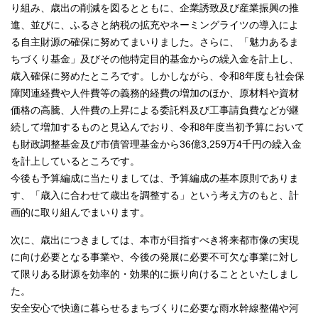
り組み、歳出の削減を図るとともに、企業誘致及び産業振興の推
進、並びに、ふるさと納税の拡充やネーミングライツの導入によ
る自主財源の確保に努めてまいりました。さらに、「魅力あるま
ちづくり基金」及びその他特定目的基金からの繰入金を計上し、
歳入確保に努めたところです。しかしながら、令和8年度も社会保
障関連経費や人件費等の義務的経費の増加のほか、原材料や資材
価格の高騰、人件費の上昇による委託料及び工事請負費などが継
続して増加するものと見込んでおり、令和8年度当初予算において
も財政調整基金及び市債管理基金から36億3,259万4千円の繰入金
を計上しているところです。
今後も予算編成に当たりましては、予算編成の基本原則でありま
す、「歳入に合わせて歳出を調整する」という考え方のもと、計
画的に取り組んでまいります。
次に、歳出につきましては、本市が目指すべき将来都市像の実現
に向け必要となる事業や、今後の発展に必要不可欠な事業に対し
て限りある財源を効率的・効果的に振り向けることといたしまし
た。
安全安心で快適に暮らせるまちづくりに必要な雨水幹線整備や河