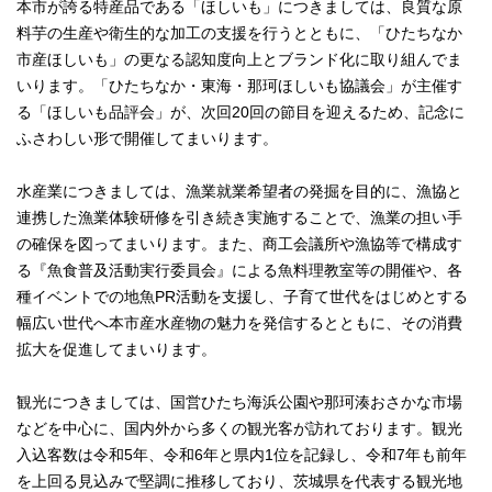
本市が誇る特産品である「ほしいも」につきましては、良質な原
料芋の生産や衛生的な加工の支援を行うとともに、「ひたちなか
市産ほしいも」の更なる認知度向上とブランド化に取り組んでま
いります。「ひたちなか・東海・那珂ほしいも協議会」が主催す
る「ほしいも品評会」が、次回20回の節目を迎えるため、記念に
ふさわしい形で開催してまいります。
水産業につきましては、漁業就業希望者の発掘を目的に、漁協と
連携した漁業体験研修を引き続き実施することで、漁業の担い手
の確保を図ってまいります。また、商工会議所や漁協等で構成す
る『魚食普及活動実行委員会』による魚料理教室等の開催や、各
種イベントでの地魚PR活動を支援し、子育て世代をはじめとする
幅広い世代へ本市産水産物の魅力を発信するとともに、その消費
拡大を促進してまいります。
観光につきましては、国営ひたち海浜公園や那珂湊おさかな市場
などを中心に、国内外から多くの観光客が訪れております。観光
入込客数は令和5年、令和6年と県内1位を記録し、令和7年も前年
を上回る見込みで堅調に推移しており、茨城県を代表する観光地