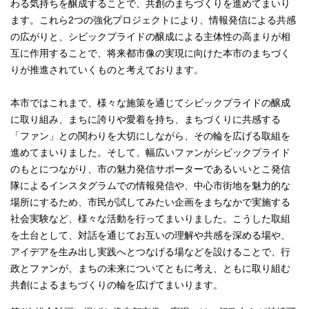
わる気持ちを醸成することで、共創のまちづくりを進めてまいり
ます。これら2つの強化プロジェクトにより、情報発信による共感
の広がりと、シビックプライドの醸成による主体性の高まりが相
互に作用することで、将来都市像の実現に向けた本市のまちづく
りが推進されていくものと考えております。
本市ではこれまで、様々な施策を通じてシビックプライドの醸成
に取り組み、まちに誇りや愛着を持ち、まちづくりに共感する
「ファン」との関わりを大切にしながら、その輪を広げる取組を
進めてまいりました。そして、幅広いファンがシビックプライド
のもとにつながり、市の魅力発信サポーターであるいいとこ発信
隊によるインスタグラムでの情報発信や、中心市街地を魅力的な
場所にするため、市民が試してみたい企画をまちなかで実施する
社会実験など、様々な活動を行ってまいりました。こうした取組
を土台として、対話を通じてお互いの理解や共感を深める場や、
アイデアを生み出し実践へとつなげる場などを設けることで、行
政とファンが、まちの未来についてともに考え、ともに取り組む
共創によるまちづくりの輪を広げてまいります。