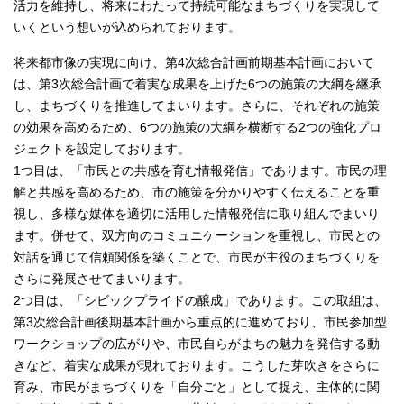
活力を維持し、将来にわたって持続可能なまちづくりを実現して
いくという想いが込められております。
将来都市像の実現に向け、第4次総合計画前期基本計画において
は、第3次総合計画で着実な成果を上げた6つの施策の大綱を継承
し、まちづくりを推進してまいります。さらに、それぞれの施策
の効果を高めるため、6つの施策の大綱を横断する2つの強化プロ
ジェクトを設定しております。
1つ目は、「市民との共感を育む情報発信」であります。市民の理
解と共感を高めるため、市の施策を分かりやすく伝えることを重
視し、多様な媒体を適切に活用した情報発信に取り組んでまいり
ます。併せて、双方向のコミュニケーションを重視し、市民との
対話を通じて信頼関係を築くことで、市民が主役のまちづくりを
さらに発展させてまいります。
2つ目は、「シビックプライドの醸成」であります。この取組は、
第3次総合計画後期基本計画から重点的に進めており、市民参加型
ワークショップの広がりや、市民自らがまちの魅力を発信する動
きなど、着実な成果が現れております。こうした芽吹きをさらに
育み、市民がまちづくりを「自分ごと」として捉え、主体的に関