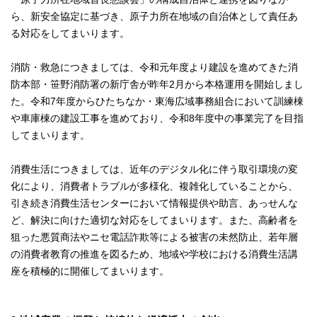
ら、新安全協定に基づき、原子力所在地域の自治体として責任あ
る対応をしてまいります。
消防・救急につきましては、令和元年度より建設を進めてきた消
防本部・笹野消防署の新庁舎が昨年2月から本格運用を開始しまし
た。令和7年度からひたちなか・東海広域事務組合において訓練棟
や車庫棟の建設工事を進めており、令和8年度中の事業完了を目指
してまいります。
消費生活につきましては、近年のデジタル化に伴う取引環境の変
化により、消費者トラブルが多様化、複雑化していることから、
引き続き消費生活センターにおいて情報提供や助言、あっせんな
ど、解決に向けた適切な対応をしてまいります。また、高齢者を
狙った悪質商法やニセ電話詐欺等による被害の未然防止、若年層
の消費者教育の推進を図るため、地域や学校における消費生活講
座を積極的に開催してまいります。