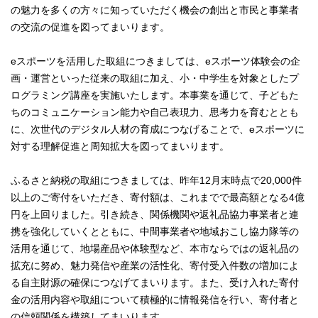
の魅力を多くの方々に知っていただく機会の創出と市民と事業者
の交流の促進を図ってまいります。
eスポーツを活用した取組につきましては、eスポーツ体験会の企
画・運営といった従来の取組に加え、小・中学生を対象としたプ
ログラミング講座を実施いたします。本事業を通じて、子どもた
ちのコミュニケーション能力や自己表現力、思考力を育むととも
に、次世代のデジタル人材の育成につなげることで、eスポーツに
対する理解促進と周知拡大を図ってまいります。
ふるさと納税の取組につきましては、昨年12月末時点で20,000件
以上のご寄付をいただき、寄付額は、これまでで最高額となる4億
円を上回りました。引き続き、関係機関や返礼品協力事業者と連
携を強化していくとともに、中間事業者や地域おこし協力隊等の
活用を通じて、地場産品や体験型など、本市ならではの返礼品の
拡充に努め、魅力発信や産業の活性化、寄付受入件数の増加によ
る自主財源の確保につなげてまいります。また、受け入れた寄付
金の活用内容や取組について積極的に情報発信を行い、寄付者と
の信頼関係を構築してまいります。