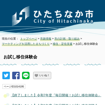
現在の位置：
トップページ
>
市政情報
>
市の計画・取り組み
>
マーケティングを活用したまちづくり
>
移住・定住支援
> お試し移住体験会
お試し移住体験会
いいね！
ページID1014195
【終了しました】令和7年度『毎日開催！お試し移住体験会』