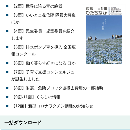
【2面】世界に誇る青の絶景
【3面】いいとこ発信隊 隊員大募集
ほか
【4面】民生委員・児童委員を紹介
します
【5面】排水ポンプ車を導入 全国広
報コンクール
【6面】働く暮らす好きになる ほか
【7面】子育て支援コンシェルジュ
が誕生しました
【8面】耐震、危険ブロック塀撤去費用の一部補助
【9面-11面】くらしの情報
【12面】新型コロナワクチン接種のお知らせ
一括ダウンロード