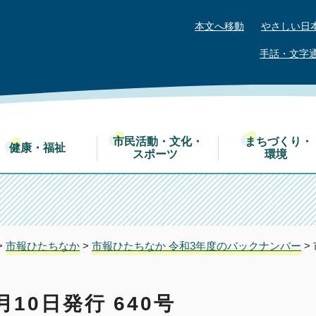
本文へ移動
やさしい日
手話・文字
市民活動・文化・
まちづくり・
健康・福祉
スポーツ
環境
>
市報ひたちなか
>
市報ひたちなか 令和3年度のバックナンバー
>
10日発行 640号