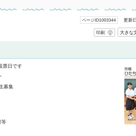
更新日 
ページID1003344
大きな
印刷
の投票日です
か
講生募集
限等