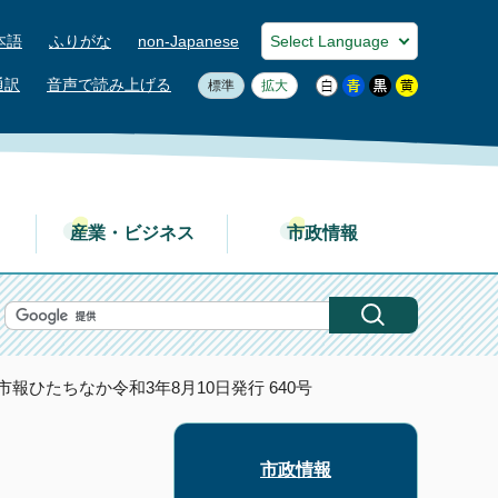
本語
ふりがな
non-Japanese
通訳
音声で読み上げる
標準
拡大
産業・ビジネス
市政情報
 市報ひたちなか令和3年8月10日発行 640号
市政情報