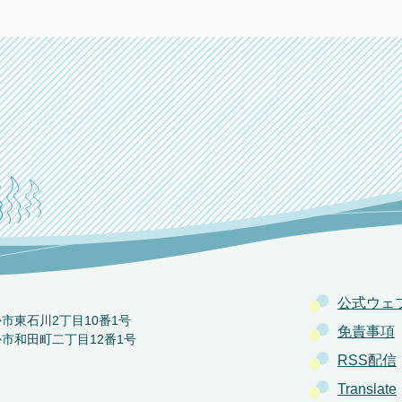
公式ウェ
か市東石川2丁目10番1号
免責事項
か市和田町二丁目12番1号
RSS配信
Translate