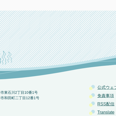
公式ウェ
か市東石川2丁目10番1号
免責事項
か市和田町二丁目12番1号
RSS配信
Translate