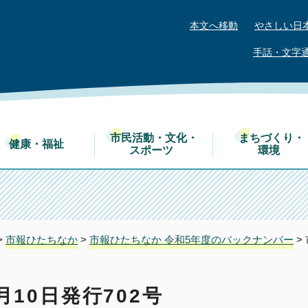
本文へ移動
やさしい日
手話・文字
市民活動・文化・
まちづくり・
健康・福祉
スポーツ
環境
>
市報ひたちなか
>
市報ひたちなか 令和5年度のバックナンバー
>
10日発行702号