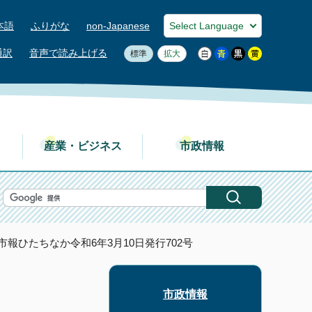
本語
ふりがな
non-Japanese
通訳
音声で読み上げる
標準
拡大
産業・ビジネス
市政情報
 市報ひたちなか令和6年3月10日発行702号
市政情報