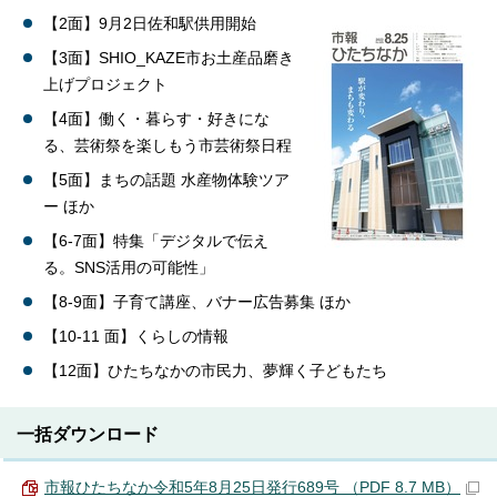
【2面】9月2日佐和駅供用開始
【3面】SHIO_KAZE市お土産品磨き
上げプロジェクト
【4面】働く・暮らす・好きにな
る、芸術祭を楽しもう市芸術祭日程
【5面】まちの話題 水産物体験ツア
ー ほか
【6-7面】特集「デジタルで伝え
る。SNS活用の可能性」
【8-9面】子育て講座、バナー広告募集 ほか
【10-11 面】くらしの情報
【12面】ひたちなかの市民力、夢輝く子どもたち
一括ダウンロード
市報ひたちなか令和5年8月25日発行689号 （PDF 8.7 MB）