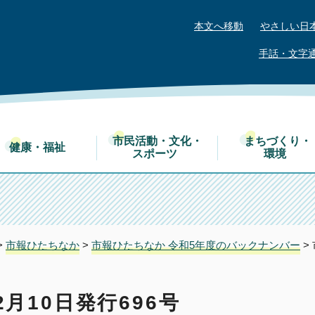
本文へ移動
やさしい日
手話・文字
市民活動・文化・
まちづくり・
健康・福祉
スポーツ
環境
>
市報ひたちなか
>
市報ひたちなか 令和5年度のバックナンバー
>
月10日発行696号