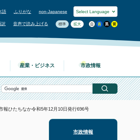
本語
ふりがな
non-Japanese
通訳
音声で読み上げる
標準
拡大
産業・ビジネス
市政情報
 市報ひたちなか令和5年12月10日発行696号
市政情報