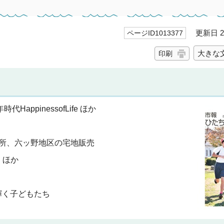
更新日 20
ページID1013377
大きな
印刷
ppinessofLife ほか
所、六ッ野地区の宅地販売
 ほか
輝く子どもたち