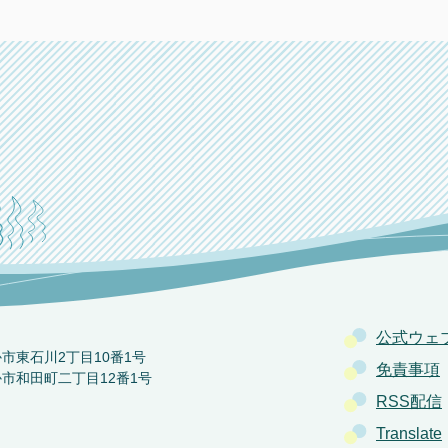
公式ウェ
か市東石川2丁目10番1号
免責事項
か市和田町二丁目12番1号
RSS配信
Translate