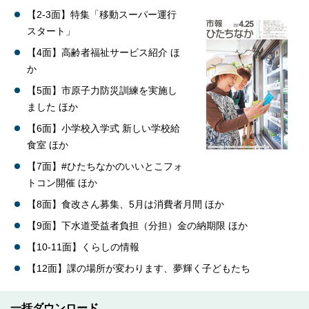
【2-3面】特集「移動スーパー運行
スタート」
【4面】高齢者福祉サービス紹介 ほ
か
【5面】市原子力防災訓練を実施し
ました ほか
【6面】小学校入学式 新しい学校給
食室 ほか
【7面】#ひたちなかのいいとこフォ
トコン開催 ほか
【8面】食改さん募集、5月は消費者月間 ほか
【9面】下水道受益者負担（分担）金の納期限 ほか
【10-11面】くらしの情報
【12面】課の場所が変わります、夢輝く子どもたち
一括ダウンロード