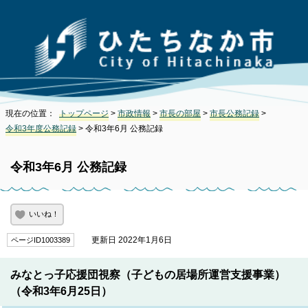
現在の位置：
トップページ
>
市政情報
>
市長の部屋
>
市長公務記録
>
令和3年度公務記録
> 令和3年6月 公務記録
令和3年6月 公務記録
いいね！
更新日 2022年1月6日
ページID1003389
みなとっ子応援団視察（子どもの居場所運営支援事業）
（令和3年6月25日）