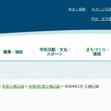
本文へ移動
やさしい日
手話・文字
市民活動・文化・
まちづくり・
健康・福祉
スポーツ
環境
>
市長公務記録
>
令和3年度公務記録
> 令和4年2月 公務記録