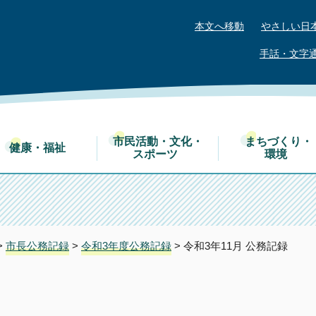
本文へ移動
やさしい日
手話・文字
市民活動・文化・
まちづくり・
健康・福祉
スポーツ
環境
>
市長公務記録
>
令和3年度公務記録
> 令和3年11月 公務記録