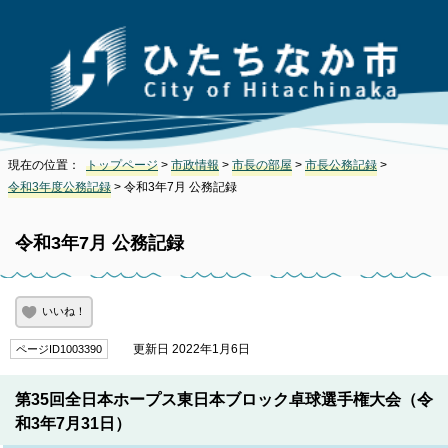
現在の位置：
トップページ
>
市政情報
>
市長の部屋
>
市長公務記録
>
令和3年度公務記録
> 令和3年7月 公務記録
令和3年7月 公務記録
いいね！
更新日 2022年1月6日
ページID1003390
第35回全日本ホープス東日本ブロック卓球選手権大会（令
和3年7月31日）