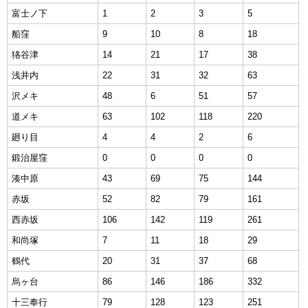
富士ノ下
1
2
3
5
船窪
9
10
8
18
狢谷津
14
21
17
38
浅井内
22
31
32
63
沢メキ
48
6
51
57
道メキ
63
102
118
220
廻り目
4
4
2
6
鍛治屋窪
0
0
0
0
湊中原
43
69
75
144
赤坂
52
82
79
161
西赤坂
106
142
119
261
和尚塚
7
11
18
29
鶴代
20
31
37
68
烏ヶ台
86
146
186
332
十三奉行
79
128
123
251