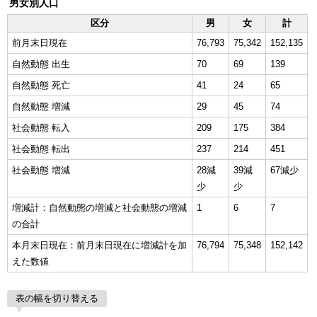
男女別人口
区分
男
女
計
前月末日現在
76,793
75,342
152,135
自然動態 出生
70
69
139
自然動態 死亡
41
24
65
自然動態 増減
29
45
74
社会動態 転入
209
175
384
社会動態 転出
237
214
451
社会動態 増減
28減
39減
67減少
少
少
増減計：自然動態の増減と社会動態の増減
1
6
7
の合計
本月末日現在：前月末日現在に増減計を加
76,794
75,348
152,142
えた数値
表の幅を切り替える