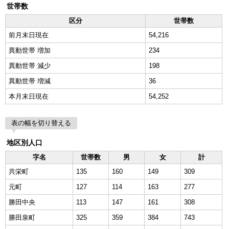
世帯数
区分
世帯数
前月末日現在
54,216
異動世帯 増加
234
異動世帯 減少
198
異動世帯 増減
36
本月末日現在
54,252
表の幅を切り替える
地区別人口
字名
世帯数
男
女
計
共栄町
135
160
149
309
元町
127
114
163
277
勝田中央
113
147
161
308
勝田泉町
325
359
384
743