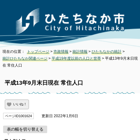
現在の位置：
トップページ
>
市政情報
>
統計情報
>
ひたちなかの統計
>
統計ひたちなか関連ページ
>
平成19年度以前の人口と世帯
> 平成13年9月末日現
在 常住人口
平成13年9月末日現在 常住人口
いいね！
更新日 2022年1月6日
ページID1001624
表の幅を切り替える