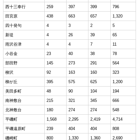
西十三奉行
259
397
399
796
田宮原
438
663
657
1,320
四十発句
4
3
2
5
新堤
4
26
39
65
雨沢谷津
4
4
7
11
小谷金
23
40
38
78
部田野
145
273
291
564
柳沢
92
163
160
323
柳が丘
395
575
625
1,200
美田多町
48
90
104
194
南神敷台
215
321
345
666
北神敷台
180
274
274
548
平磯町
1,568
2,295
2,419
4,714
平磯遠原町
239
404
404
808
磯崎町
800
1,330
1,360
2,690