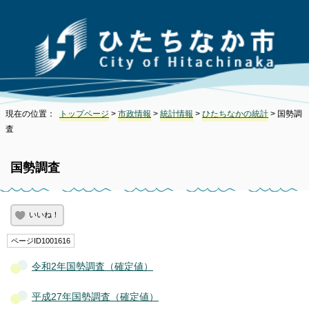
現在の位置：
トップページ
>
市政情報
>
統計情報
>
ひたちなかの統計
> 国勢調
査
国勢調査
いいね！
ページID1001616
令和2年国勢調査（確定値）
平成27年国勢調査（確定値）