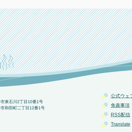
公式ウェ
か市東石川2丁目10番1号
免責事項
か市和田町二丁目12番1号
RSS配信
Translate