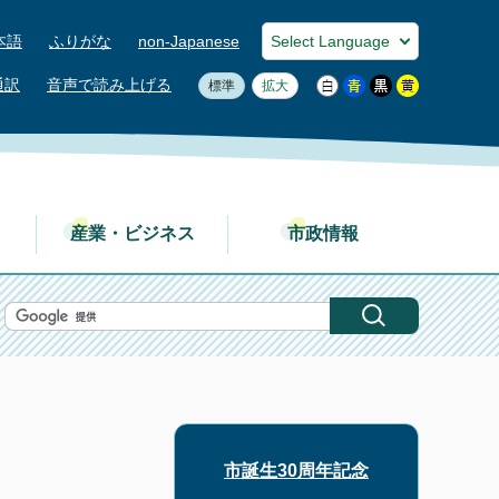
本語
ふりがな
non-Japanese
通訳
音声で読み上げる
標準
拡大
産業・ビジネス
市政情報
市誕生30周年記念