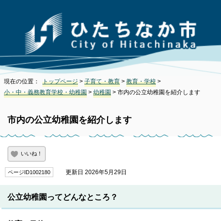
現在の位置：
トップページ
>
子育て・教育
>
教育・学校
>
小・中・義務教育学校・幼稚園
>
幼稚園
> 市内の公立幼稚園を紹介します
市内の公立幼稚園を紹介します
いいね！
更新日 2026年5月29日
ページID1002180
公立幼稚園ってどんなところ？