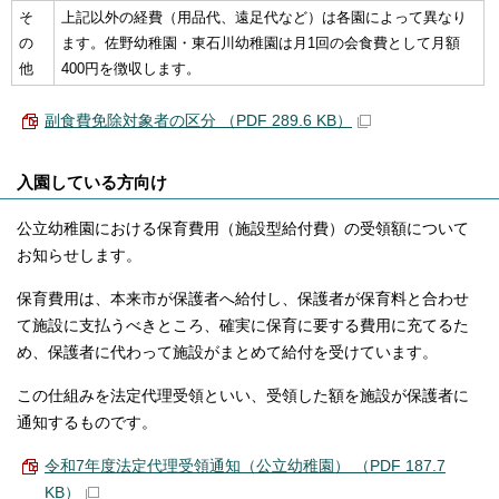
そ
上記以外の経費（用品代、遠足代など）は各園によって異なり
の
ます。佐野幼稚園・東石川幼稚園は月1回の会食費として月額
他
400円を徴収します。
副食費免除対象者の区分 （PDF 289.6 KB）
入園している方向け
公立幼稚園における保育費用（施設型給付費）の受領額について
お知らせします。
保育費用は、本来市が保護者へ給付し、保護者が保育料と合わせ
て施設に支払うべきところ、確実に保育に要する費用に充てるた
め、保護者に代わって施設がまとめて給付を受けています。
この仕組みを法定代理受領といい、受領した額を施設が保護者に
通知するものです。
令和7年度法定代理受領通知（公立幼稚園） （PDF 187.7
KB）