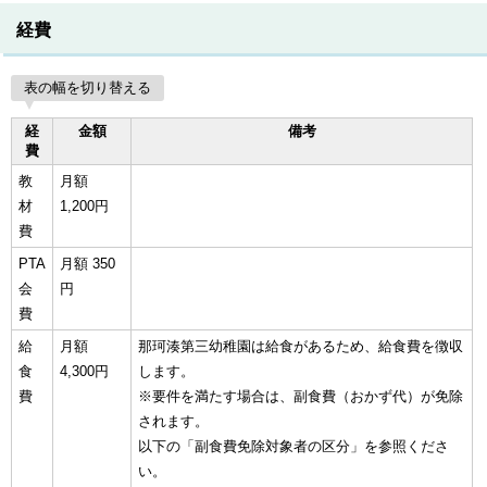
経費
表の幅を切り替える
経
金額
備考
費
教
月額
材
1,200円
費
PTA
月額 350
会
円
費
給
月額
那珂湊第三幼稚園は給食があるため、給食費を徴収
食
4,300円
します。
費
※要件を満たす場合は、副食費（おかず代）が免除
されます。
以下の「副食費免除対象者の区分」を参照くださ
い。