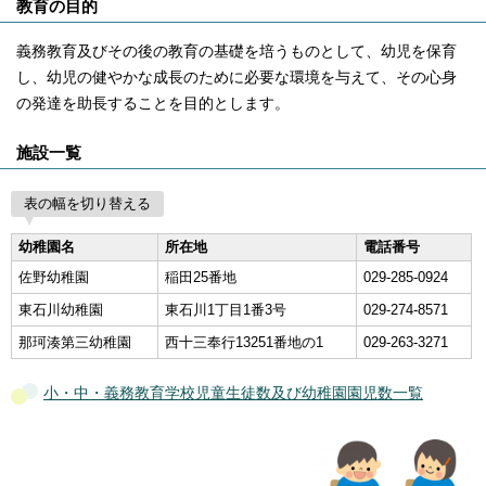
教育の目的
義務教育及びその後の教育の基礎を培うものとして、幼児を保育
し、幼児の健やかな成長のために必要な環境を与えて、その心身
の発達を助長することを目的とします。
施設一覧
表の幅を切り替える
幼稚園名
所在地
電話番号
佐野幼稚園
稲田25番地
029-285-0924
東石川幼稚園
東石川1丁目1番3号
029-274-8571
那珂湊第三幼稚園
西十三奉行13251番地の1
029-263-3271
小・中・義務教育学校児童生徒数及び幼稚園園児数一覧