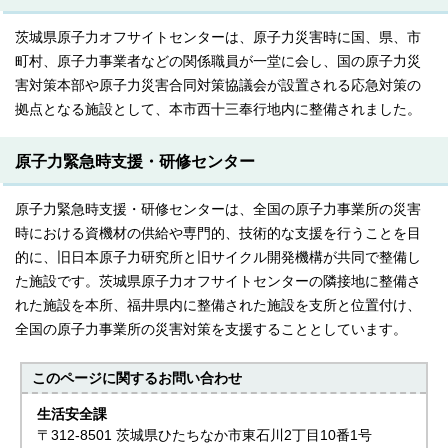
茨城県原子力オフサイトセンターは、原子力災害時に国、県、市
町村、原子力事業者などの関係職員が一堂に会し、国の原子力災
害対策本部や原子力災害合同対策協議会が設置される応急対策の
拠点となる施設として、本市西十三奉行地内に整備されました。
原子力緊急時支援・研修センター
原子力緊急時支援・研修センターは、全国の原子力事業所の災害
時における資機材の供給や専門的、技術的な支援を行うことを目
的に、旧日本原子力研究所と旧サイクル開発機構が共同で整備し
た施設です。茨城県原子力オフサイトセンターの隣接地に整備さ
れた施設を本所、福井県内に整備された施設を支所と位置付け、
全国の原子力事業所の災害対策を支援することとしています。
このページに関する
お問い合わせ
生活安全課
〒312-8501 茨城県ひたちなか市東石川2丁目10番1号