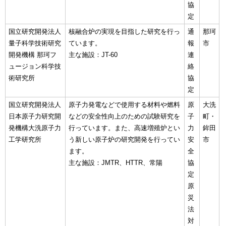
協
定
国立研究開発法人
核融合炉の実現を目指した研究を行っ
通
那珂
量子科学技術研究
ています。
報
市
開発機構 那珂フ
主な施設：JT-60
連
ュージョン科学技
絡
術研究所
協
定
国立研究開発法人
原子力発電などで使用する材料や燃料
原
大洗
日本原子力研究開
などの安全性向上のための試験研究を
子
町・
発機構大洗原子力
行っています。また、高速増殖炉とい
力
鉾田
工学研究所
う新しい原子炉の研究開発を行ってい
安
市
ます。
全
主な施設：JMTR、HTTR、常陽
協
定
原
災
法
対