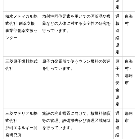
定
積水メディカル株
放射性同位元素を用いての医薬品や農
通
東海
式会社 創薬支援
薬などの人体に対する安全性の研究を
報
村
事業部創薬支援セ
行っています。
連
ンター
絡
協
定
三菱原子燃料株式
原子力発電所で使うウラン燃料の製造
原
東海
会社
を行っています。
子
村・
力
那珂
安
市
全
協
定
三菱マテリアル株
施設の廃止措置に向けて、核燃料物質
通
那珂
式会社
等の管理、設備撤去及び管理区域解除
報
市
那珂エネルギー開
を行っています。
連
発研究所
絡