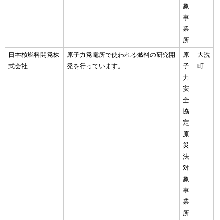
象
事
業
所
日本核燃料開発株
原子力発電所で使われる燃料の研究開
原
大洗
式会社
発を行っています。
子
町
力
安
全
協
定
原
災
法
対
象
事
業
所