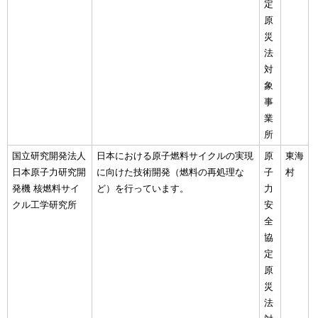
定
原
災
法
対
象
事
業
所
国立研究開発法人
日本における原子燃料サイクルの実現
原
東海
日本原子力研究開
に向けた技術開発（燃料の再処理な
子
村
発機 核燃料サイ
ど）を行っています。
力
クル工学研究所
安
全
協
定
原
災
法