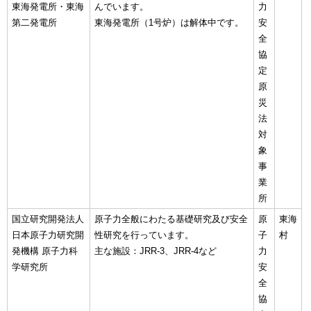
東海発電所・東海
んでいます。
力
第二発電所
東海発電所（1号炉）は解体中です。
安
全
協
定
原
災
法
対
象
事
業
所
国立研究開発法人
原子力全般にわたる基礎研究及び安全
原
東海
日本原子力研究開
性研究を行っています。
子
村
発機構 原子力科
主な施設：JRR-3、JRR-4など
力
学研究所
安
全
協