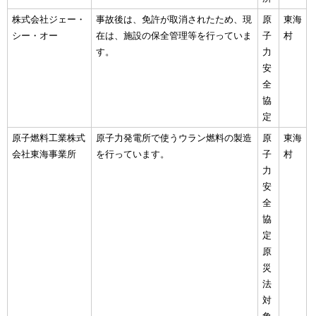
株式会社ジェー・
事故後は、免許が取消されたため、現
原
東海
シー・オー
在は、施設の保全管理等を行っていま
子
村
す。
力
安
全
協
定
原子燃料工業株式
原子力発電所で使うウラン燃料の製造
原
東海
会社東海事業所
を行っています。
子
村
力
安
全
協
定
原
災
法
対