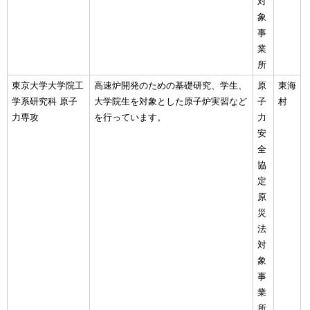
対
象
事
業
所
東京大学大学院工
高速炉開発のための基礎研究、学生、
原
東海
学系研究科 原子
大学院生を対象とした原子炉実習など
子
村
力専攻
を行っています。
力
安
全
協
定
原
災
法
対
象
事
業
所