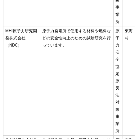
象
事
業
所
MHI原子力研究開
原子力発電所で使用する材料や燃料な
原
東海
発株式会社
どの安全性向上のための試験研究を行
子
村
（NDC）
っています。
力
安
全
協
定
原
災
法
対
象
事
業
所