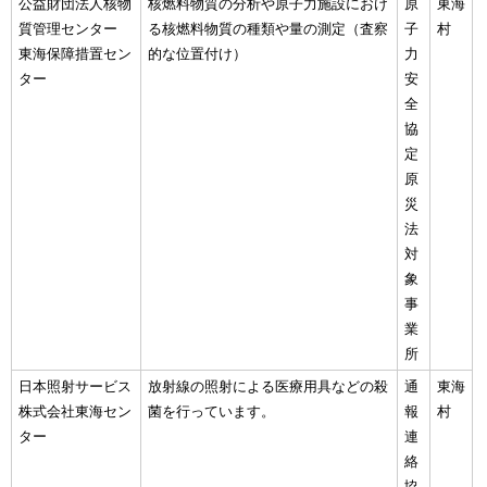
公益財団法人核物
核燃料物質の分析や原子力施設におけ
原
東海
質管理センター
る核燃料物質の種類や量の測定（査察
子
村
東海保障措置セン
的な位置付け）
力
ター
安
全
協
定
原
災
法
対
象
事
業
所
日本照射サービス
放射線の照射による医療用具などの殺
通
東海
株式会社東海セン
菌を行っています。
報
村
ター
連
絡
協