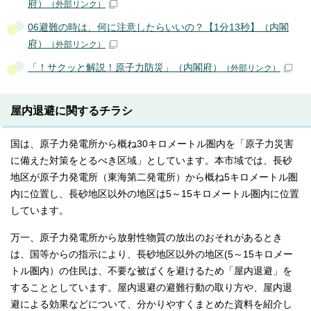
府）
（外部リンク）
06避難の時は、何に注意したらいいの？【1分13秒】（内閣
府）
（外部リンク）
「！サクッと解説！原子力防災」（内閣府）
（外部リンク）
屋内退避に関するチラシ
国は、原子力発電所から概ね30キロメートル圏内を「原子力災害
に備えた対策をとるべき区域」としています。本市域では、長砂
地区が原子力発電所（東海第二発電所）から概ね5キロメートル圏
内に位置し、長砂地区以外の地区は5～15キロメートル圏内に位置
しています。
万一、原子力発電所から放射性物質の放出のおそれがあるとき
は、国等からの指示により、長砂地区以外の地区(5～15キロメー
トル圏内）の住民は、不要な被ばくを避けるため「屋内退避」を
することとしています。屋内退避の避難行動の取り方や、屋内退
避による効果などについて、分かりやすくまとめた資料を紹介し