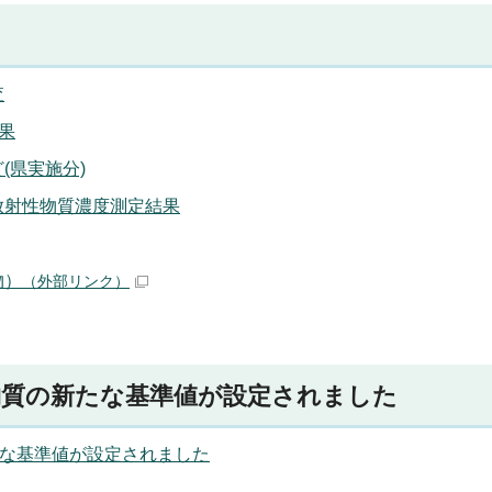
査
果
(県実施分)
放射性物質濃度測定結果
物）
（外部リンク）
物質の新たな基準値が設定されました
たな基準値が設定されました