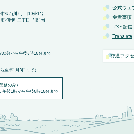
公式ウェ
か市東石川2丁目10番1号
免責事項
か市和田町二丁目12番1号
RSS配信
Translate
30分から午後5時15分まで
交通アク
から翌年1月3日まで）
業務のみ
）
，午後1時から午後5時15分まで