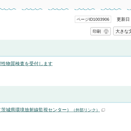
更新日 2
ページID1003906
大きな
印刷
射性物質検査を受付します
（茨城県環境放射線監視センター）
（外部リンク）