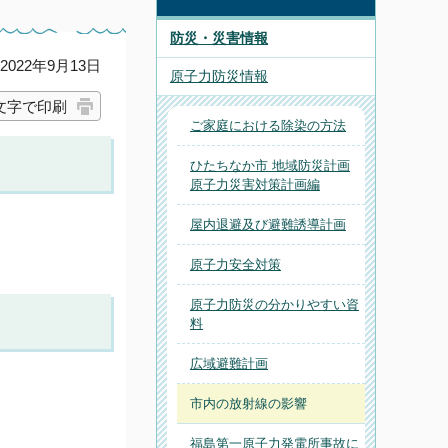
防災・災害情報
022年9月13日
原子力防災情報
文字で印刷
ご家庭における除染の方法
ひたちなか市 地域防災計画
原子力災害対策計画編
屋内退避及び避難誘導計画
原子力安全対策
原子力防災の分かりやすい資
料
広域避難計画
市内の放射線の影響
福島第一原子力発電所事故に