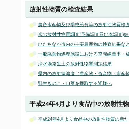
放射性物質の検査結果
農畜水産物及び学校給食等の放射性物質検
米の放射性物質調査(予備調査及び本調査)結
ひたちなか市内の主要農産物の検査結果など
一般廃棄物処理施設における空間線量率・
浄水場発生土の放射性物質測定結果
県内の放射線濃度（農産物・畜産物・水産
野生きのこ・山菜を採取する皆様へ
平成24年4月より食品中の放射性
平成24年4月より食品中の放射性物質の新