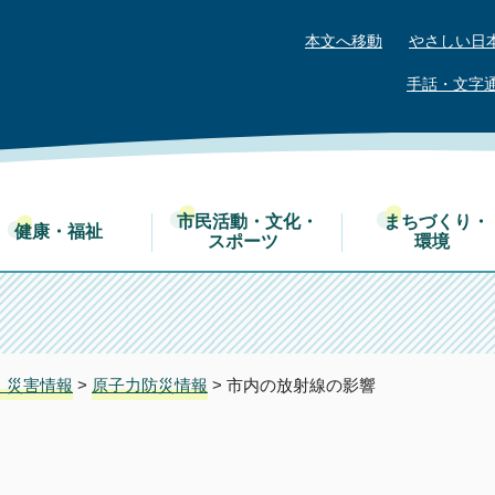
本文へ移動
やさしい日
手話・文字
市民活動・文化・
まちづくり・
健康・福祉
スポーツ
環境
・災害情報
>
原子力防災情報
> 市内の放射線の影響